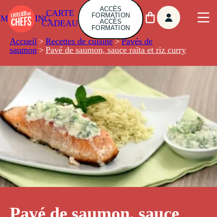
ACCÈS
CARTE
FORMATION
AMBUILDING
ACCÈS
CADEAU
FORMATION
Accueil
>
Recettes de cuisine
>
Pavés de
saumon
>
Pavé de saumon, sauce raïta et riz curry
Pavé de saumon, sauce