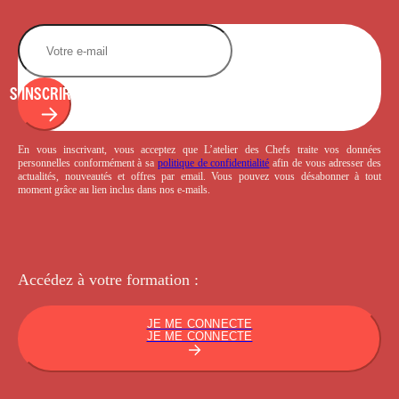
S'INSCRIRE
En vous inscrivant, vous acceptez que L’atelier des Chefs traite vos données
personnelles conformément à sa
politique de confidentialité
afin de vous adresser des
actualités, nouveautés et offres par email. Vous pouvez vous désabonner à tout
moment grâce au lien inclus dans nos e-mails.
Accédez à votre
formation :
JE ME CONNECTE
JE ME CONNECTE