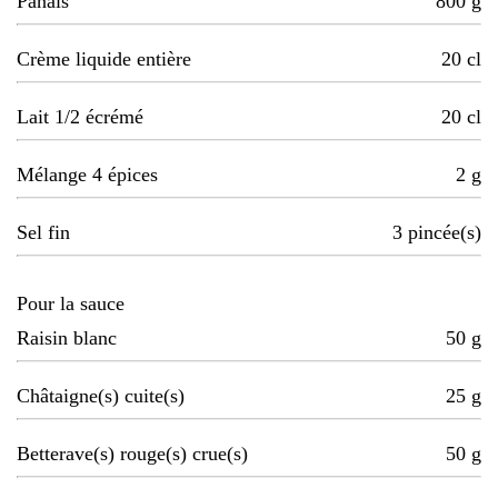
Panais
800
g
Crème liquide entière
20
cl
Lait 1/2 écrémé
20
cl
Mélange 4 épices
2
g
Sel fin
3
pincée(s)
Pour la sauce
Raisin blanc
50
g
Châtaigne(s) cuite(s)
25
g
Betterave(s) rouge(s) crue(s)
50
g