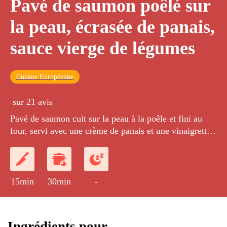
Pavé de saumon poêlé sur
la peau, écrasée de panais,
sauce vierge de légumes
Cuisine Européenne
sur 21 avis
Pavé de saumon cuit sur la peau à la poêle et fini au
four, servi avec une crème de panais et une vinaigrette
de brunoise de pomme verte, de châtaignes et de
brunoise de betterave crue.
15min
30min
-
Ingrédients pour