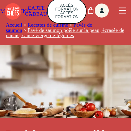
ACCÈS
CARTE
FORMATION
AMBUILDING
ACCÈS
CADEAU
FORMATION
Accueil
>
Recettes de cuisine
>
Pavés de
saumon
>
Pavé de saumon poêlé sur la peau, écrasée de
panais, sauce vierge de légumes