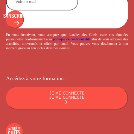
S'INSCRIRE
En vous inscrivant, vous acceptez que L’atelier des Chefs traite vos données
personnelles conformément à sa
politique de confidentialité
afin de vous adresser des
actualités, nouveautés et offres par email. Vous pouvez vous désabonner à tout
moment grâce au lien inclus dans nos e-mails.
Accédez à votre
formation :
JE ME CONNECTE
JE ME CONNECTE