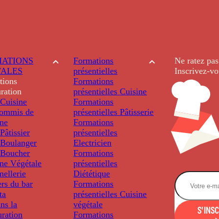
ATIONS
Formations
Ne ratez pas
TALES
présentielles
Inscrivez-vo
tions
Formations
ration
présentielles
Cuisine
Cuisine
Formations
ommis de
présentielles
Pâtisserie
ine
Formations
âtissier
présentielles
Boulanger
Electricien
Boucher
Formations
ine Végétale
présentielles
ellerie
Diététique
rs du bar
Formations
ta
présentielles
Cuisine
ns la
végétale
S'INS
uration
Formations