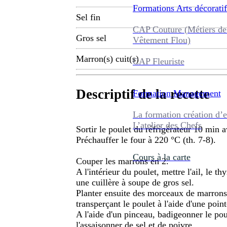
Formations
Arts décoratif
Sel fin
CAP Couture (Métiers de
Gros sel
Vêtement Flou)
Marron(s) cuit(s)
CAP Fleuriste
Descriptif de la recette
Formation
Management
La formation création d’e
L’atelier des Chefs
Sortir le poulet du réfrigérateur 10 min a
Préchauffer le four à 220 °C (th. 7-8).
Cours à la carte
Couper les marrons en 2.
A l'intérieur du poulet, mettre l'ail, le th
une cuillère à soupe de gros sel.
Planter ensuite des morceaux de marrons d
transperçant le poulet à l'aide d'une poin
A l'aide d'un pinceau, badigeonner le poul
l'assaisonner de sel et de poivre.