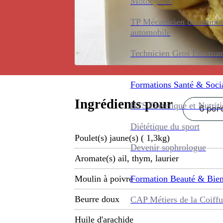
Motocycles
TP Mécanicien de maint
automobile
Technicien Gros Électro
Formations
Santé & Soci
Ingrédients pour
BTS Diététique et Nutrit
6 pers
Diététique du sport
Poulet(s) jaune(s) ( 1,3kg)
Devenir sophrologue
Aromate(s) ail, thym, laurier
Formation
Beauté & Bien
Moulin à poivre
Beurre doux
CAP Métiers de la Coiffu
Huile d'arachide