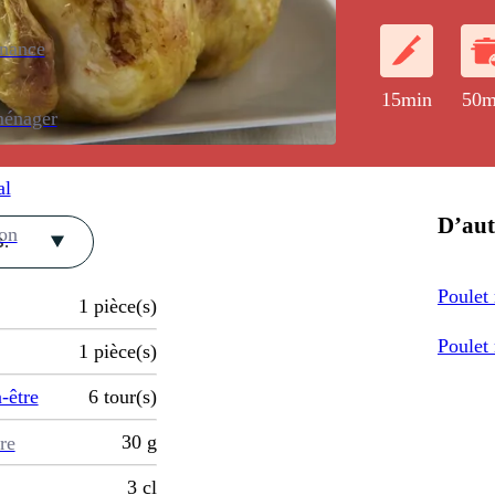
marrons. Une r
enance
15min
50m
ménager
al
D’aut
ion
.
Poulet 
1
pièce(s)
Poulet 
1
pièce(s)
-être
6
tour(s)
30
g
re
3
cl