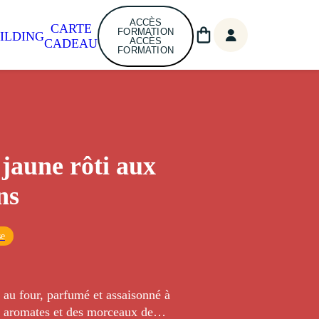
ACCÈS
CARTE
FORMATION
ILDING
ACCÈS
CADEAU
FORMATION
 jaune rôti aux
ns
se
 au four, parfumé et assaisonné à
s aromates et des morceaux de