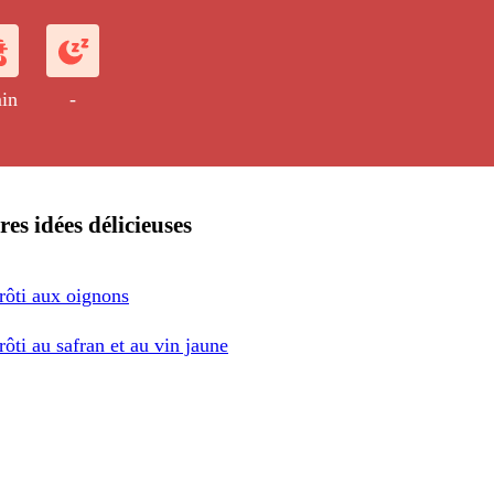
ecette idéale pour les fêtes.
in
-
res idées délicieuses
rôti aux oignons
rôti au safran et au vin jaune