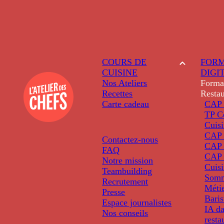
COURS DE
FORM
CUISINE
DIGI
Nos Ateliers
Forma
Recettes
Restau
Carte cadeau
CAP 
TP C
Cuis
CAP P
Contactez-nous
CAP 
FAQ
CAP 
Notre mission
Cuis
Teambuilding
Somm
Recrutement
Métie
Presse
Baris
Espace journalistes
IA da
Nos conseils
resta