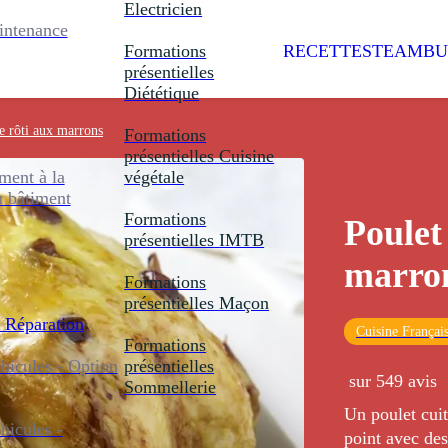
Electricien
intenance
Formations
RECETTES
TEAMBU
présentielles
Diététique
e rôti aux marrons
Formations
présentielles
Cuisine
ent à la
végétale
u bâtiment
Formations
Poulet
présentielles
IMTB
marro
Formations
présentielles
Maçon
 Réparation
Cuisine Françai
Formations
icules - Option
présentielles
sur 549 avis
Sommellerie
Un poulet cuit
icules -
point avec de