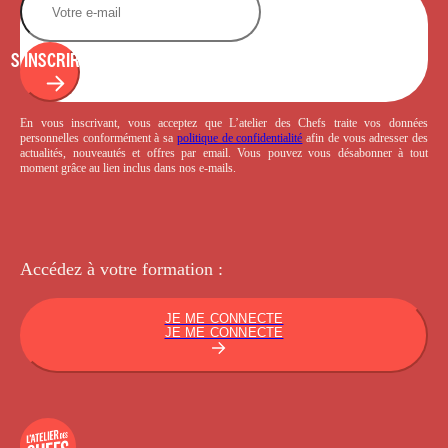
S'INSCRIRE
En vous inscrivant, vous acceptez que L’atelier des Chefs traite vos données
personnelles conformément à sa
politique de confidentialité
afin de vous adresser des
actualités, nouveautés et offres par email. Vous pouvez vous désabonner à tout
moment grâce au lien inclus dans nos e-mails.
Accédez à votre
formation :
JE ME CONNECTE
JE ME CONNECTE