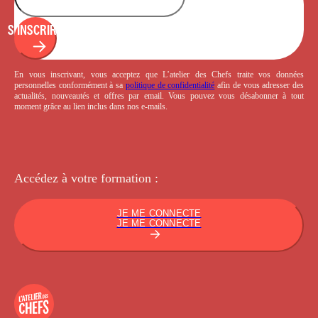
S'INSCRIRE
En vous inscrivant, vous acceptez que L’atelier des Chefs traite vos données
personnelles conformément à sa
politique de confidentialité
afin de vous adresser des
actualités, nouveautés et offres par email. Vous pouvez vous désabonner à tout
moment grâce au lien inclus dans nos e-mails.
Accédez à votre
formation :
JE ME CONNECTE
JE ME CONNECTE