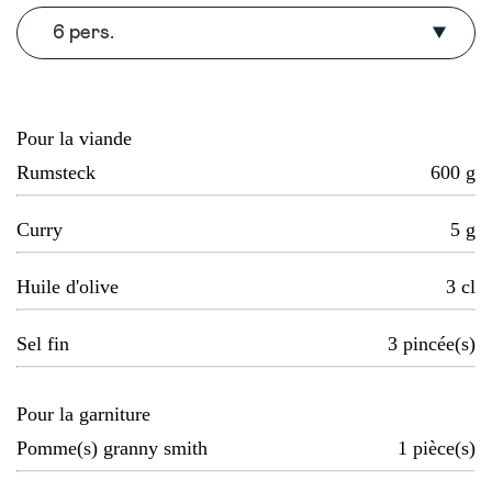
6 pers.
Pour la viande
Rumsteck
600
g
Curry
5
g
Huile d'olive
3
cl
Sel fin
3
pincée(s)
Pour la garniture
Pomme(s) granny smith
1
pièce(s)