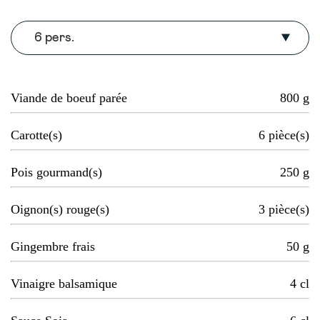
6 pers.
Viande de boeuf parée
800
g
Carotte(s)
6
pièce(s)
Pois gourmand(s)
250
g
Oignon(s) rouge(s)
3
pièce(s)
Gingembre frais
50
g
Vinaigre balsamique
4
cl