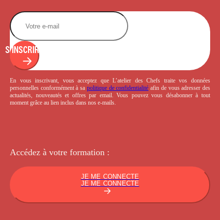
S'INSCRIRE
En vous inscrivant, vous acceptez que L’atelier des Chefs traite vos données
personnelles conformément à sa
politique de confidentialité
afin de vous adresser des
actualités, nouveautés et offres par email. Vous pouvez vous désabonner à tout
moment grâce au lien inclus dans nos e-mails.
Accédez à votre
formation :
JE ME CONNECTE
JE ME CONNECTE