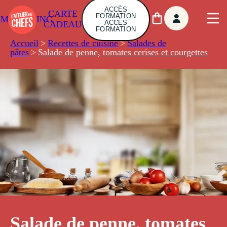
ACCÈS
CARTE
FORMATION
AMBUILDING
ACCÈS
CADEAU
FORMATION
Accueil
>
Recettes de cuisine
>
Salades de
pâtes
>
Salade de penne, tomates cerises et courgettes
Salade de penne, tomates