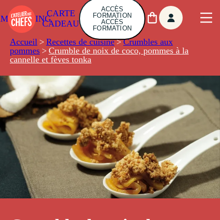
ACCÈS
CARTE
FORMATION
AMBUILDING
ACCÈS
CADEAU
FORMATION
Accueil
>
Recettes de cuisine
>
Crumbles aux
pommes
>
Crumble de noix de coco, pommes à la
cannelle et fèves tonka