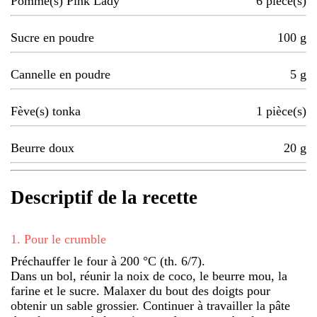
Pomme(s) Pink Lady
6
pièce(s)
Sucre en poudre
100
g
Cannelle en poudre
5
g
Fève(s) tonka
1
pièce(s)
Beurre doux
20
g
Descriptif de la recette
1
.
Pour le crumble
Préchauffer le four à 200 °C (th. 6/7).
Dans un bol, réunir la noix de coco, le beurre mou, la
farine et le sucre. Malaxer du bout des doigts pour
obtenir un sable grossier. Continuer à travailler la pâte