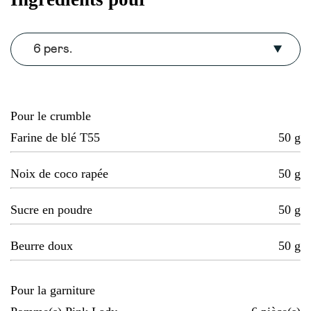
6 pers.
Pour le crumble
Farine de blé T55
50
g
Noix de coco rapée
50
g
Sucre en poudre
50
g
Beurre doux
50
g
Pour la garniture