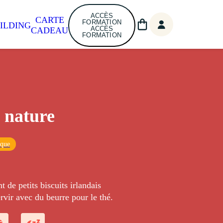
ACCÈS
CARTE
FORMATION
ILDING
ACCÈS
CADEAU
FORMATION
 nature
ique
t de petits biscuits irlandais
rvir avec du beurre pour le thé.