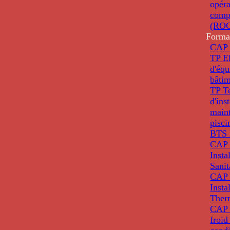
opéra
comp
(ROC
Forma
CAP 
TP El
d'éq
bâti
TP T
d'ins
main
pisci
BTS 
CAP 
Insta
Sanit
CAP 
Insta
Ther
CAP I
froid