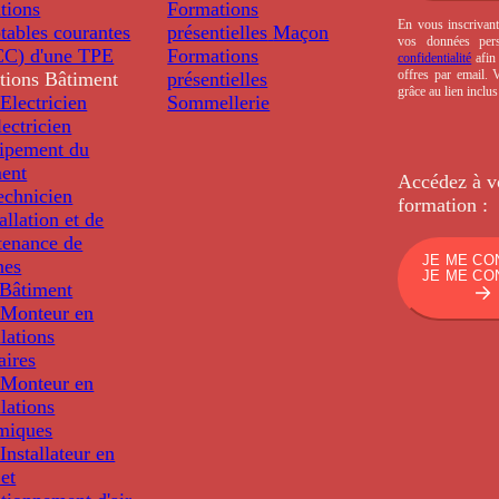
tions
Formations
En vous inscrivant
tables courantes
présentielles
Maçon
vos données per
C) d'une TPE
Formations
confidentialité
afin 
offres par email.
tions
Bâtiment
présentielles
grâce au lien inclu
Electricien
Sommellerie
ectricien
uipement du
ment
Accédez à v
echnicien
formation :
tallation et de
tenance de
JE ME CO
nes
JE ME CO
Bâtiment
Monteur en
llations
aires
Monteur en
llations
miques
nstallateur en
 et