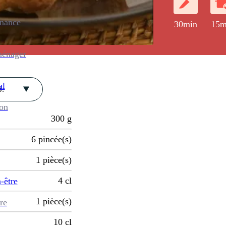
enance
30min
15m
ménager
al
.
ion
300
g
6
pincée(s)
1
pièce(s)
4
cl
-être
1
pièce(s)
re
10
cl