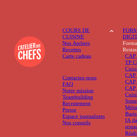
COURS DE
FORM
CUISINE
DIGI
Nos Ateliers
Forma
Recettes
Restau
Carte cadeau
CAP 
TP C
Cuis
CAP P
Contactez-nous
CAP 
FAQ
CAP 
Notre mission
Cuis
Teambuilding
Somm
Recrutement
Métie
Presse
Baris
Espace journalistes
IA da
Nos conseils
resta
Réali