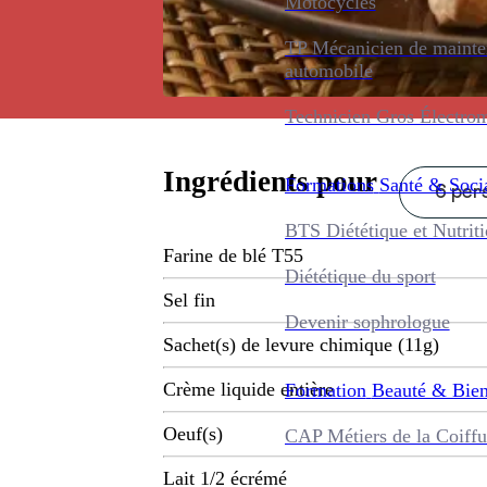
Motocycles
TP Mécanicien de maint
automobile
Technicien Gros Électro
Ingrédients pour
Formations
Santé & Soci
6 pers
BTS Diététique et Nutrit
Farine de blé T55
Diététique du sport
Sel fin
Devenir sophrologue
Sachet(s) de levure chimique (11g)
Crème liquide entière
Formation
Beauté & Bien
Oeuf(s)
CAP Métiers de la Coiffu
Lait 1/2 écrémé