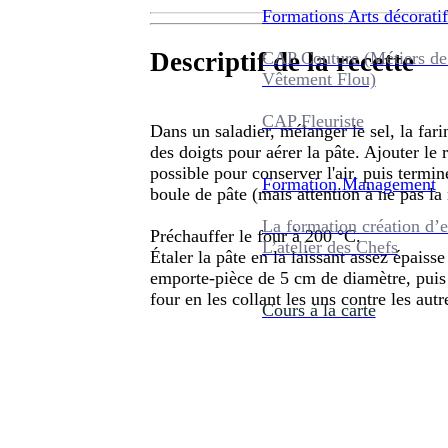
Formations
Arts décoratif
Descriptif de la recette
CAP Couture (Métiers de
Vêtement Flou)
CAP Fleuriste
Dans un saladier, mélanger le sel, la far
des doigts pour aérer la pâte. Ajouter le 
possible pour conserver l'air, puis termin
Formation
Management
boule de pâte (mais attention à ne pas la
La formation création d’e
Préchauffer le four à 200 °C.
L’atelier des Chefs
Étaler la pâte en la laissant assez épaiss
emporte-pièce de 5 cm de diamètre, puis 
four en les collant les uns contre les au
Cours à la carte