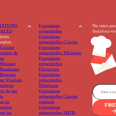
ATIONS
Formations
Ne ratez pas
TALES
présentielles
Inscrivez-vo
tions
Formations
ration
présentielles
Cuisine
Cuisine
Formations
ommis de
présentielles
Pâtisserie
ine
Formations
âtissier
présentielles
Boulanger
Electricien
Boucher
Formations
ine Végétale
présentielles
ellerie
Diététique
rs du bar
Formations
ta
présentielles
Cuisine
ns la
végétale
S'INS
uration
Formations
ser les
présentielles
IMTB