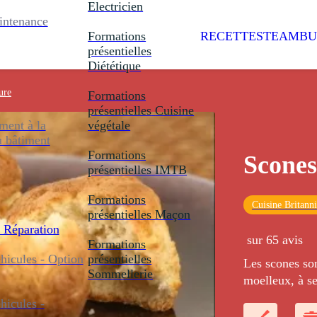
Electricien
intenance
Formations
RECETTES
TEAMBU
présentielles
Diététique
ure
Formations
présentielles
Cuisine
ent à la
végétale
u bâtiment
Formations
Scones
présentielles
IMTB
Formations
Cuisine Britann
présentielles
Maçon
 Réparation
sur 65 avis
Formations
icules - Option
présentielles
Les scones son
Sommellerie
moelleux, à se
icules -