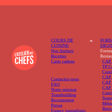
COURS DE
FORM
CUISINE
DIGI
Nos Ateliers
Forma
Recettes
Restau
Carte cadeau
CAP 
TP C
Cuis
CAP P
Contactez-nous
CAP 
FAQ
CAP 
Notre mission
Cuis
Teambuilding
Somm
Recrutement
Métie
Presse
Baris
Espace journalistes