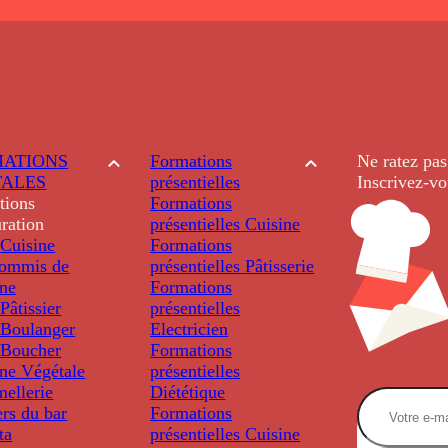
ATIONS
Formations
Ne ratez pas
TALES
présentielles
Inscrivez-vo
tions
Formations
ration
présentielles
Cuisine
Cuisine
Formations
ommis de
présentielles
Pâtisserie
ine
Formations
âtissier
présentielles
Boulanger
Electricien
Boucher
Formations
ine Végétale
présentielles
ellerie
Diététique
rs du bar
Formations
ta
présentielles
Cuisine