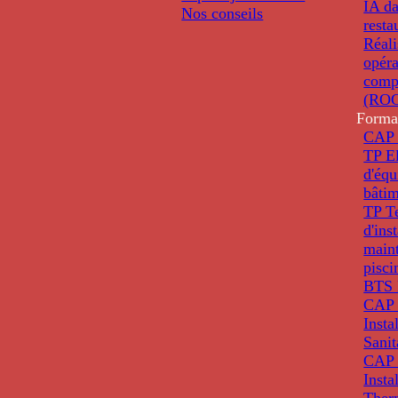
IA da
Nos conseils
resta
Réali
opéra
comp
(ROC
Forma
CAP 
TP El
d'éq
bâti
TP T
d'ins
main
pisci
BTS 
CAP 
Insta
Sanit
CAP 
Insta
Ther