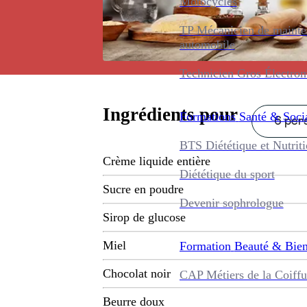
Motocycles
TP Mécanicien de maint
automobile
Technicien Gros Électro
Ingrédients pour
Formations
Santé & Soci
6 pers
BTS Diététique et Nutrit
Crème liquide entière
Diététique du sport
Sucre en poudre
Devenir sophrologue
Sirop de glucose
Miel
Formation
Beauté & Bien
Chocolat noir
CAP Métiers de la Coiffu
Beurre doux