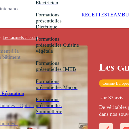
Electricien
intenance
Formations
RECETTES
TEAMBU
présentielles
Diététique
>
Les caramels chocolat
Formations
présentielles
Cuisine
ent à la
végétale
u bâtiment
Formations
Les ca
présentielles
IMTB
Formations
Cuisine Europé
présentielles
Maçon
 Réparation
sur 33 avis
Formations
icules - Option
présentielles
De véritables
Sommellerie
dans nos souve
icules -