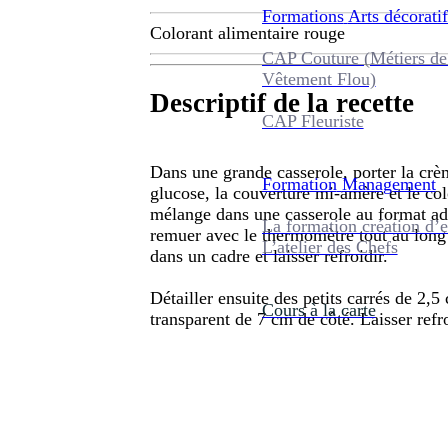
Formations
Arts décoratif
Colorant alimentaire rouge
CAP Couture (Métiers de
Vêtement Flou)
Descriptif de la recette
CAP Fleuriste
Dans une grande casserole, porter la crèm
Formation
Management
glucose, la couverture mi-amère et le colo
mélange dans une casserole au format ada
La formation création d’e
remuer avec le thermomètre tout au long 
L’atelier des Chefs
dans un cadre et laisser refroidir.
Détailler ensuite des petits carrés de 2,
Cours à la carte
transparent de 7 cm de côté. Laisser refro