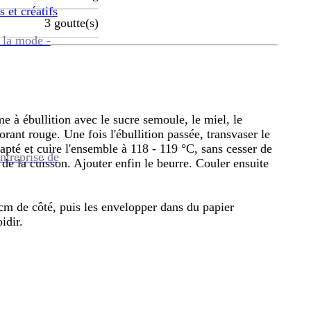
s et créatifs
3
goutte(s)
 la mode -
e à ébullition avec le sucre semoule, le miel, le
rant rouge. Une fois l'ébullition passée, transvaser le
pté et cuire l'ensemble à 118 - 119 °C, sans cesser de
ntreprise de
de la cuisson. Ajouter enfin le beurre. Couler ensuite
5 cm de côté, puis les envelopper dans du papier
idir.