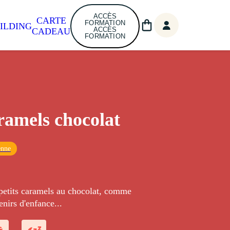
ACCÈS
CARTE
FORMATION
ILDING
ACCÈS
CADEAU
FORMATION
ramels chocolat
enne
 petits caramels au chocolat, comme
nirs d'enfance...