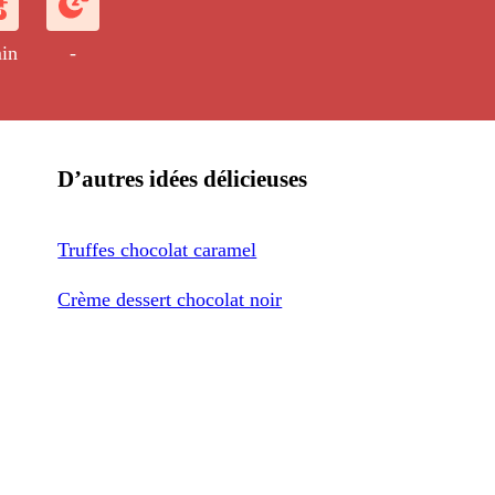
in
-
D’autres idées délicieuses
Truffes chocolat caramel
Crème dessert chocolat noir