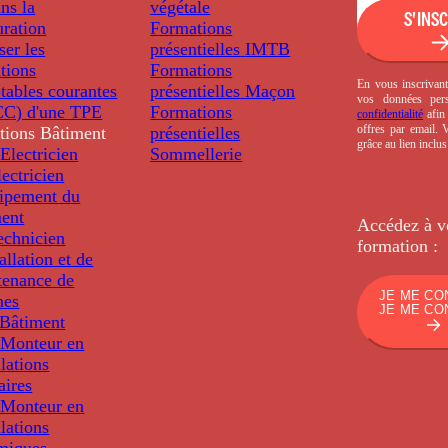
ns la
végétale
S'INS
uration
Formations
ser les
présentielles
IMTB
tions
Formations
En vous inscrivant
tables courantes
présentielles
Maçon
vos données per
C) d'une TPE
Formations
confidentialité
afin 
offres par email.
tions
Bâtiment
présentielles
grâce au lien inclu
Electricien
Sommellerie
ectricien
uipement du
ment
Accédez à v
echnicien
formation :
tallation et de
tenance de
JE ME CO
nes
JE ME CO
Bâtiment
Monteur en
llations
aires
Monteur en
llations
miques