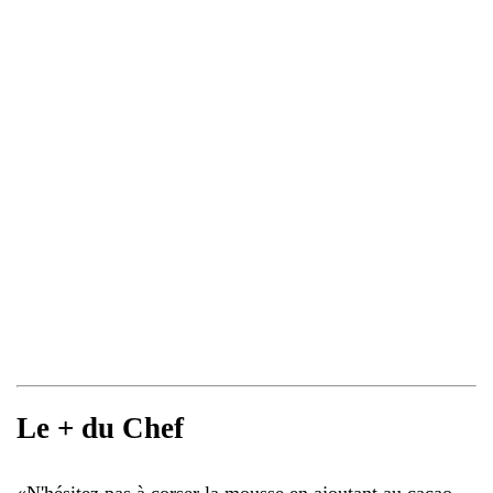
Le + du Chef
«
N'hésitez pas à corser la mousse en ajoutant au cacao