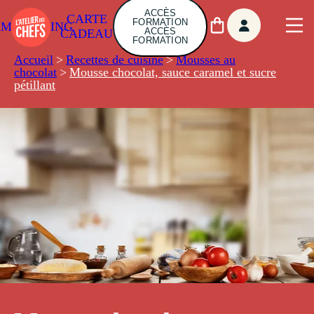
ACCÈS
CARTE
FORMATION
AMBUILDING
ACCÈS
CADEAU
FORMATION
Accueil
>
Recettes de cuisine
>
Mousses au
chocolat
>
Mousse chocolat, sauce caramel et sucre
pétillant