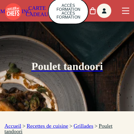
ACCÈS
CARTE
FORMATION
AMBUILDING
ACCÈS
CADEAU
FORMATION
Poulet tandoori
Accueil
>
Recettes de cuisine
>
Grillades
>
Poulet
tandoori