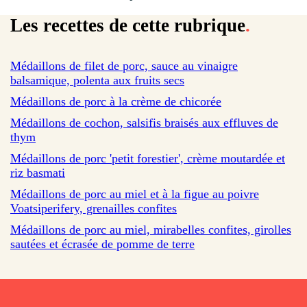
Les recettes de cette rubrique
.
Médaillons de filet de porc, sauce au vinaigre
balsamique, polenta aux fruits secs
sur 5 avis
Médaillons de porc à la crème de chicorée
sur 1 avis
Médaillons de cochon, salsifis braisés aux effluves de
thym
sur 68 avis
Médaillons de porc 'petit forestier', crème moutardée et
riz basmati
sur 122 avis
Médaillons de porc au miel et à la figue au poivre
Voatsiperifery, grenailles confites
Médaillons de porc au miel, mirabelles confites, girolles
sautées et écrasée de pomme de terre