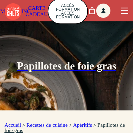
ACCÈS
CARTE
FORMATION
AMBUILDING
ACCÈS
CADEAU
FORMATION
Papillotes de foie gras
Accueil
>
Recettes de cuisine
>
Apéritifs
>
Papillotes de
foie gras