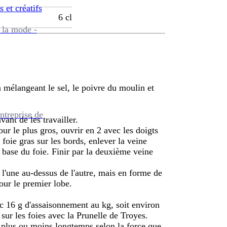
s et créatifs
6
cl
 la mode -
 mélangeant le sel, le poivre du moulin et
ntreprise de
vant de les travailler.
our le plus gros, ouvrir en 2 avec les doigts
 foie gras sur les bords, enlever la veine
 base du foie. Finir par la deuxième veine
i l'une au-dessus de l'autre, mais en forme de
ur le premier lobe.
ec 16 g d'assaisonnement au kg, soit environ
sur les foies avec la Prunelle de Troyes.
r plus ou moins longtemps selon la force que