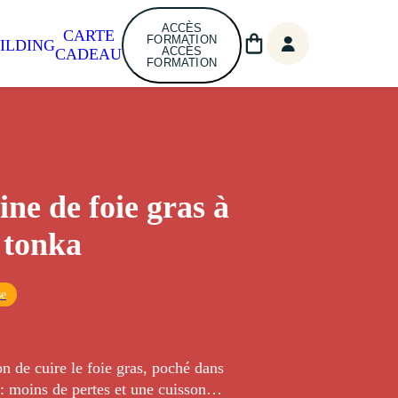
ACCÈS
CARTE
FORMATION
ILDING
ACCÈS
CADEAU
FORMATION
ine de foie gras à
e tonka
se
n de cuire le foie gras, poché dans
 : moins de pertes et une cuisson