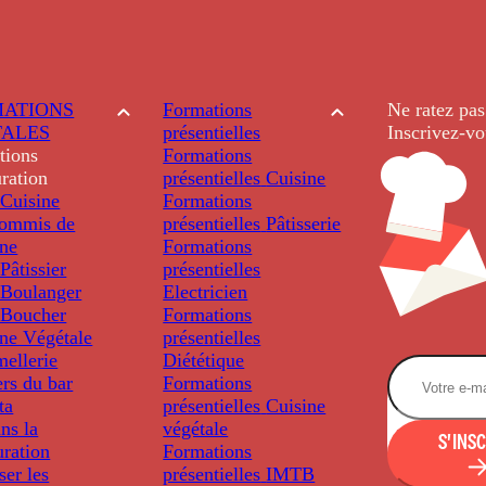
ATIONS
Formations
Ne ratez pas
TALES
présentielles
Inscrivez-vo
tions
Formations
ration
présentielles
Cuisine
Cuisine
Formations
ommis de
présentielles
Pâtisserie
ine
Formations
âtissier
présentielles
Boulanger
Electricien
Boucher
Formations
ine Végétale
présentielles
ellerie
Diététique
rs du bar
Formations
ta
présentielles
Cuisine
ns la
végétale
S'INS
uration
Formations
ser les
présentielles
IMTB