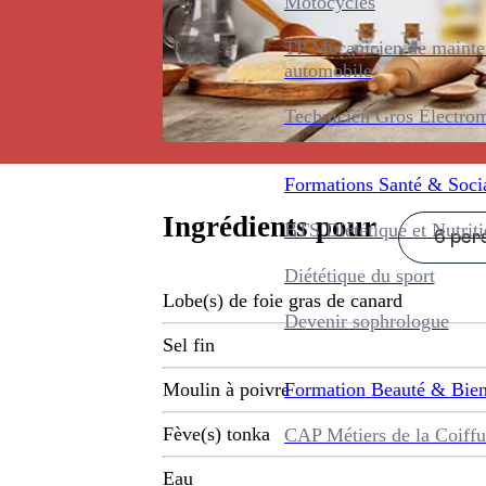
Motocycles
TP Mécanicien de maint
automobile
Technicien Gros Électro
Formations
Santé & Soci
Ingrédients pour
BTS Diététique et Nutrit
6 pers
Diététique du sport
Lobe(s) de foie gras de canard
Devenir sophrologue
Sel fin
Formation
Beauté & Bien
Moulin à poivre
Fève(s) tonka
CAP Métiers de la Coiffu
Eau