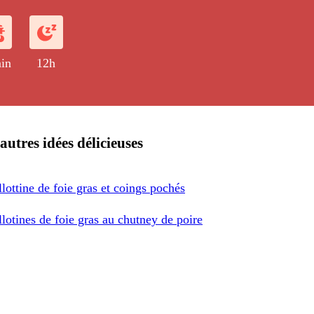
in
12h
autres idées délicieuses
lottine de foie gras et coings pochés
lotines de foie gras au chutney de poire