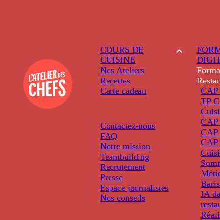
COURS DE
FORM
CUISINE
DIGI
Nos Ateliers
Forma
Recettes
Restau
Carte cadeau
CAP 
TP C
Cuis
CAP P
Contactez-nous
CAP 
FAQ
CAP 
Notre mission
Cuis
Teambuilding
Somm
Recrutement
Métie
Presse
Baris
Espace journalistes
IA da
Nos conseils
resta
Réali