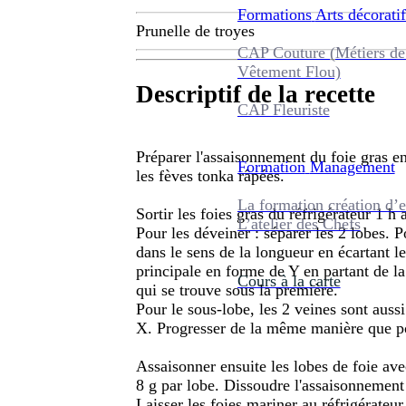
Formations
Arts décoratif
Prunelle de troyes
CAP Couture (Métiers de
Vêtement Flou)
Descriptif de la recette
CAP Fleuriste
Préparer l'assaisonnement du foie gras en
Formation
Management
les fèves tonka râpées.
La formation création d’e
Sortir les foies gras du réfrigérateur 1 h a
L’atelier des Chefs
Pour les déveiner : séparer les 2 lobes. P
dans le sens de la longueur en écartant le
principale en forme de Y en partant de la
Cours à la carte
qui se trouve sous la première.
Pour le sous-lobe, les 2 veines sont auss
X. Progresser de la même manière que po
Assaisonner ensuite les lobes de foie av
8 g par lobe. Dissoudre l'assaisonnement 
Laisser les foies mariner au réfrigérateu