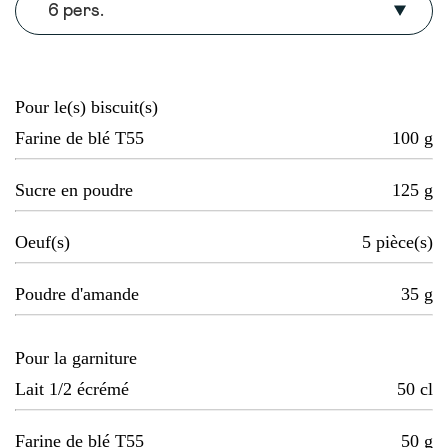
6 pers.
Pour le(s) biscuit(s)
Farine de blé T55
100
g
Sucre en poudre
125
g
Oeuf(s)
5
pièce(s)
Poudre d'amande
35
g
Pour la garniture
Lait 1/2 écrémé
50
cl
Farine de blé T55
50
g