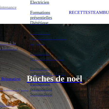
Electricien
intenance
Formations
RECETTES
TEAMBU
présentielles
Diététique
Formations
présentielles
Cuisine
ent à la
végétale
u bâtiment
Formations
présentielles
IMTB
Formations
présentielles
Maçon
Bûches de noël
 Réparation
Formations
icules - Option
présentielles
Sommellerie
icules -