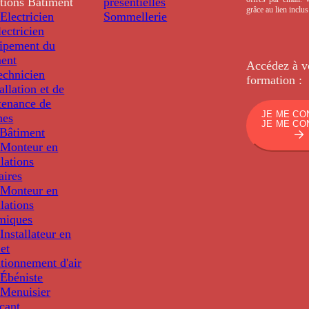
tions
Bâtiment
présentielles
grâce au lien inclu
Electricien
Sommellerie
ectricien
uipement du
ment
Accédez à v
echnicien
formation :
tallation et de
tenance de
JE ME CO
nes
JE ME CO
Bâtiment
Monteur en
llations
aires
Monteur en
llations
miques
nstallateur en
 et
tionnement d'air
Ébéniste
Menuisier
cant