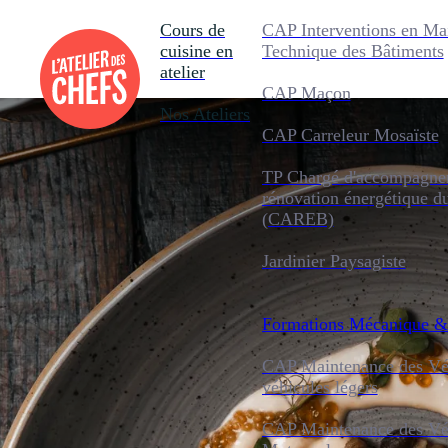
Cours de
CAP Interventions en Ma
cuisine en
Technique des Bâtiments
atelier
CAP Maçon
Nos Ateliers
CAP Carreleur Mosaïste
TP Chargé d'accompagnem
rénovation énergétique d
(CAREB)
Jardinier Paysagiste
Formations
Mécanique &
CAP Maintenance des Véh
véhicules légers
CAP Maintenance des Véh