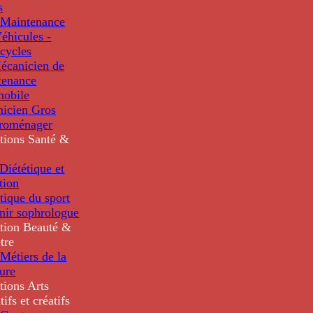
s
Maintenance
éhicules -
cycles
écanicien de
tenance
mobile
nicien Gros
troménager
tions
Santé &
iététique et
tion
tique du sport
nir sophrologue
tion
Beauté &
tre
Métiers de la
ure
tions
Arts
tifs et créatifs