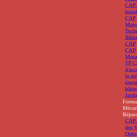
CAP 
Insta
CAP 
Main
Tech
Bâti
CAP
CAP 
Mosa
TP C
d'ac
la ré
énerg
bâti
Jardi
Forma
Mécan
Répar
CAP 
des V
Optio