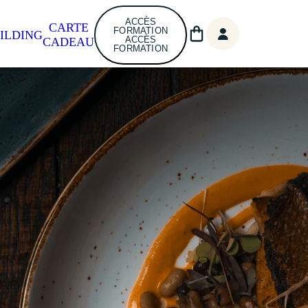
ACCÈS
CARTE
FORMATION
ILDING
ACCÈS
CADEAU
FORMATION