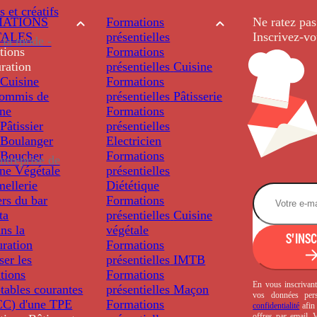
s et créatifs
ATIONS
Formations
Ne ratez pas
TALES
présentielles
Inscrivez-vo
 la mode -
tions
Formations
ration
présentielles
Cuisine
Cuisine
Formations
ommis de
présentielles
Pâtisserie
ine
Formations
âtissier
présentielles
Boulanger
Electricien
Boucher
Formations
ntreprise de
ine Végétale
présentielles
ellerie
Diététique
rs du bar
Formations
ta
présentielles
Cuisine
ns la
végétale
S'INS
uration
Formations
ser les
présentielles
IMTB
tions
Formations
En vous inscrivant
tables courantes
présentielles
Maçon
vos données per
C) d'une TPE
Formations
confidentialité
afin 
offres par email.