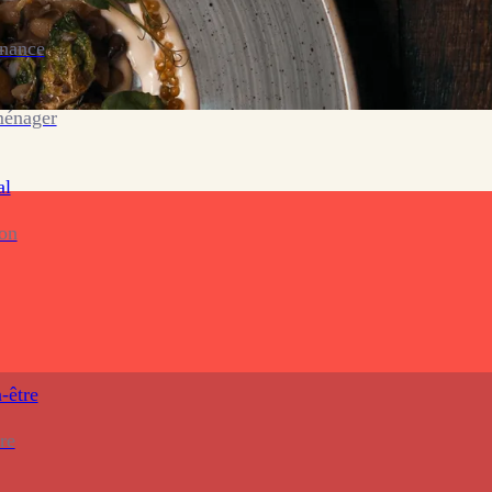
enance
ménager
al
ion
-être
re