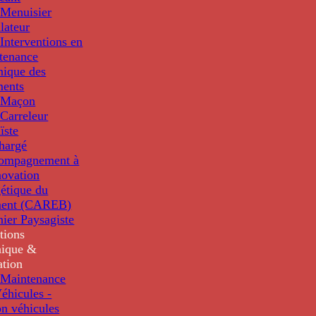
Menuisier
llateur
Interventions en
tenance
nique des
ments
 Maçon
Carreleur
ïste
hargé
compagnement à
novation
étique du
ment (CAREB)
nier Paysagiste
tions
ique &
ation
Maintenance
éhicules -
n véhicules