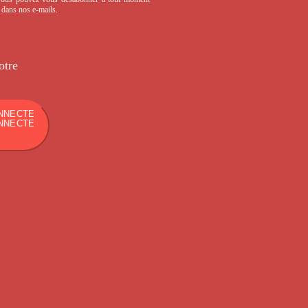
s dans nos e-mails.
otre
NNECTE
NNECTE