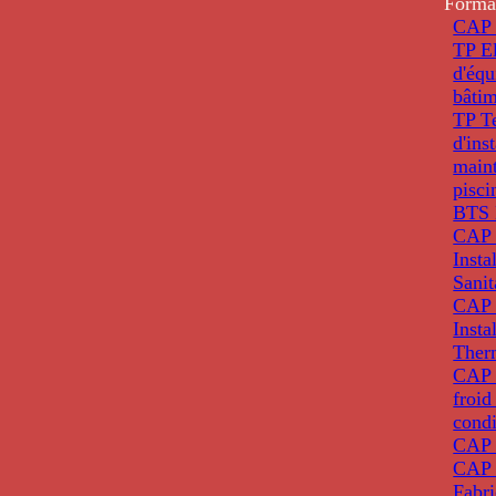
Forma
CAP 
TP El
d'éq
bâti
TP T
d'ins
main
pisci
BTS 
CAP 
Insta
Sanit
CAP 
Insta
Ther
CAP I
froid
condi
CAP 
CAP 
Fabri