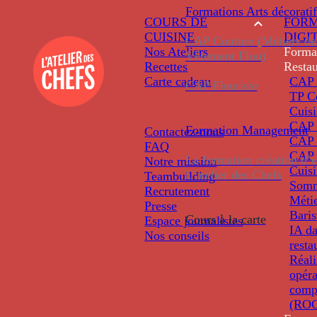
Formations
Arts décoratif
COURS DE
FORM
CUISINE
DIGI
CAP Couture (Métiers de
Nos Ateliers
Forma
Vêtement Flou)
Recettes
Restau
Carte cadeau
CAP 
CAP Fleuriste
TP C
Cuis
CAP P
Formation
Management
Contactez-nous
CAP 
FAQ
CAP 
La formation création d’e
Notre mission
Cuis
L’atelier des Chefs
Teambuilding
Somm
Recrutement
Métie
Presse
Baris
Cours à la carte
Espace journalistes
IA da
Nos conseils
resta
Réali
opéra
comp
(ROC