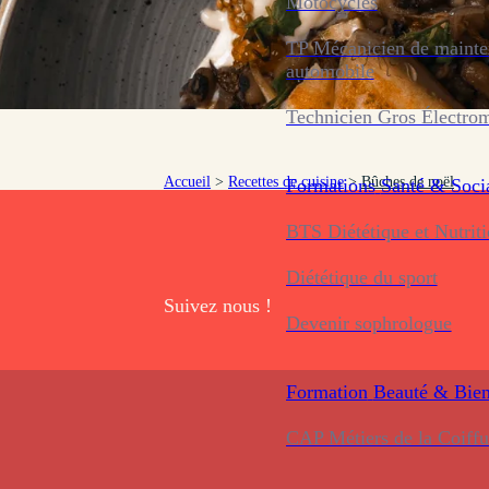
Motocycles
TP Mécanicien de maint
automobile
Technicien Gros Électro
Accueil
>
Recettes de cuisine
>
Bûches de noël
Formations
Santé & Soci
BTS Diététique et Nutrit
Diététique du sport
Suivez nous !
Devenir sophrologue
Formation
Beauté & Bien
CAP Métiers de la Coiffu