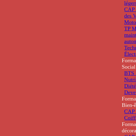
léger
CAP 
des V
Moto
TP M
main
auto
Tech
Élec
Forma
Social
BTS D
Nutri
Diété
Deve
Forma
Bien-ê
CAP 
Coiff
Forma
décora