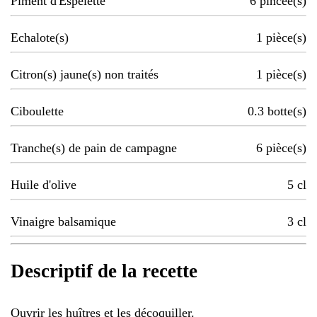
Piment d'Espelette
6
pincée(s)
Echalote(s)
1
pièce(s)
Citron(s) jaune(s) non traités
1
pièce(s)
Ciboulette
0.3
botte(s)
Tranche(s) de pain de campagne
6
pièce(s)
Huile d'olive
5
cl
Vinaigre balsamique
3
cl
Descriptif de la recette
Ouvrir les huîtres et les décoquiller.