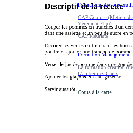
Formations
Arts décoratif
Descriptif de la recette
CAP Couture (Métiers de
Vêtement Flou)
Couper les pommes en tranches d'un demi
dans une assiette et un peu de sucre en 
CAP Fleuriste
Décorer les verres en trempant les bords 
poudre et ajouter une tranche de pomme.
Formation
Management
Verser le jus de pomme dans une grande 
La formation création d’e
L’atelier des Chefs
Ajouter les glaçons et l'eau gazeuse.
Servir aussitôt.
Cours à la carte