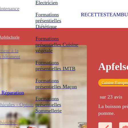
Electricien
intenance
Formations
RECETTES
TEAMBU
présentielles
Diététique
Apfelschorle
Formations
présentielles
Cuisine
ent à la
végétale
u bâtiment
Formations
Apfels
présentielles
IMTB
Formations
Cuisine Europé
présentielles
Maçon
 Réparation
sur 23 avis
Formations
icules - Option
présentielles
La boisson pr
Sommellerie
pomme.
icules -