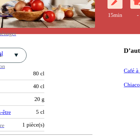
enance
15min
-
ménager
D’aut
al
.
ion
Café à 
80
cl
Chiacol
40
cl
20
g
5
cl
-être
1
pièce(s)
re