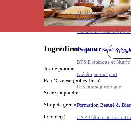
Motocycles
TP Mécanicien de maint
automobile
Technicien Gros Électro
Ingrédients pour
Formations
Santé & Soci
6 pers
BTS Diététique et Nutrit
Jus de pomme
Diététique du sport
Eau Gazeuse (bulles fines)
Devenir sophrologue
Sucre en poudre
Sirop de grenadine
Formation
Beauté & Bien
Pomme(s)
CAP Métiers de la Coiffu