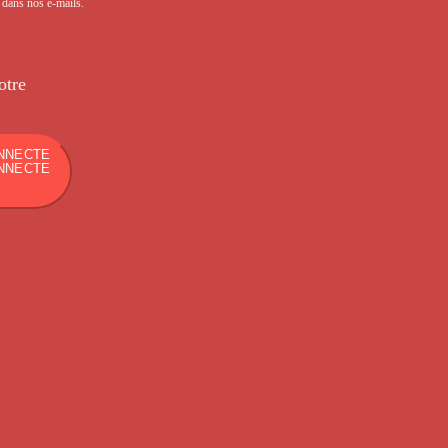
s dans nos e-mails.
otre
NNECTE
NNECTE