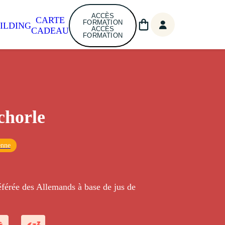
ACCÈS
CARTE
FORMATION
ILDING
ACCÈS
CADEAU
FORMATION
chorle
enne
éférée des Allemands à base de jus de