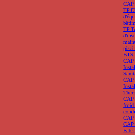
CAP 
TP El
d'éq
bâti
TP T
d'ins
main
pisci
BTS 
CAP 
Insta
Sanit
CAP 
Insta
Ther
CAP I
froid
condi
CAP 
CAP 
Fabri