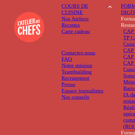
COURS DE
FORM
CUISINE
DIGI
Nos Ateliers
Forma
Recettes
Restau
Carte cadeau
CAP 
TP C
Cuis
CAP P
Contactez-nous
CAP 
FAQ
CAP 
Notre mission
Cuis
Teambuilding
Somm
Recrutement
Métie
Presse
Baris
Espace journalistes
IA da
Nos conseils
resta
Réali
opéra
comp
(ROC
Forma