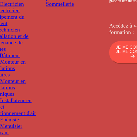
grâce au lien inclu
Electricien
Sommellerie
ectricien
uipement du
ment
Accédez à v
echnicien
formation :
tallation et de
tenance de
JE ME CO
nes
JE ME CO
Bâtiment
Monteur en
llations
aires
Monteur en
llations
miques
nstallateur en
 et
tionnement d'air
Ébéniste
Menuisier
cant