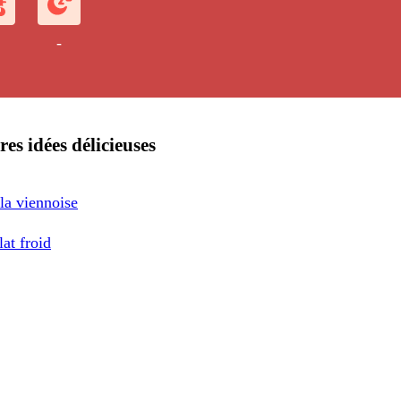
-
res idées délicieuses
la viennoise
at froid