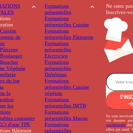
ATIONS
Formations
Ne ratez pas
TALES
présentielles
Inscrivez-vo
tions
Formations
ration
présentielles
Cuisine
Cuisine
Formations
ommis de
présentielles
Pâtisserie
ine
Formations
âtissier
présentielles
Boulanger
Electricien
Boucher
Formations
ine Végétale
présentielles
ellerie
Diététique
rs du bar
Formations
ta
présentielles
Cuisine
ns la
végétale
S'INS
uration
Formations
ser les
présentielles
IMTB
tions
Formations
En vous inscrivant
tables courantes
présentielles
Maçon
vos données per
C) d'une TPE
Formations
confidentialité
afin 
offres par email.
tions
Bâtiment
présentielles