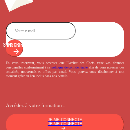
S'INSCRIRE
En vous inscrivant, vous acceptez que L’atelier des Chefs traite vos données
personnelles conformément à sa
politique de confidentialité
afin de vous adresser des
actualités, nouveautés et offres par email. Vous pouvez vous désabonner à tout
moment grâce au lien inclus dans nos e-mails.
Accédez à votre
formation :
JE ME CONNECTE
JE ME CONNECTE