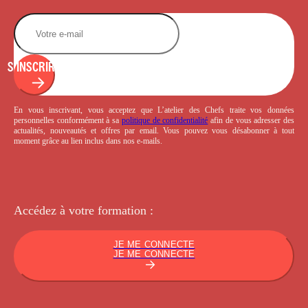
S'INSCRIRE
En vous inscrivant, vous acceptez que L’atelier des Chefs traite vos données
personnelles conformément à sa
politique de confidentialité
afin de vous adresser des
actualités, nouveautés et offres par email. Vous pouvez vous désabonner à tout
moment grâce au lien inclus dans nos e-mails.
Accédez à votre
formation :
JE ME CONNECTE
JE ME CONNECTE