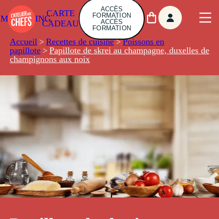
ACCÈS
CARTE
FORMATION
AMBUILDING
ACCÈS
CADEAU
FORMATION
Accueil
>
Recettes de cuisine
>
Poissons en
papillote
>
Papillote de skrei au champagne, duxelles de
champignons aux noix