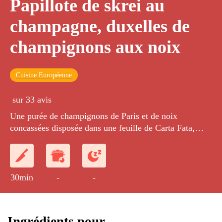
Papillote de skrei au
champagne, duxelles de
champignons aux noix
Cuisine Européenne
sur 33 avis
Une purée de champignons de Paris et de noix
concassées disposée dans une feuille de Carta Fata,
surmontée d'un morceau de skrei arrosé de champagne
brut puis gonflée à la poêle.
30min
-
-
Ingrédients pour