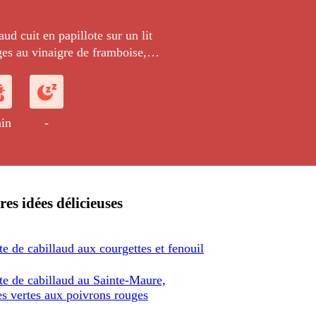
aud cuit en papillote sur un lit
es au vinaigre de framboise,
une écrasée de pommes de terre à la
in
-
res idées délicieuses
te de cabillaud aux courgettes et fenouil
te de cabillaud au Sainte-Maure,
es vertes aux poivrons rouges