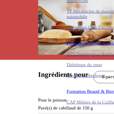
Motocycles
TP Mécanicien de maint
automobile
Technicien Gros Électro
Formations
Santé & Soci
BTS Diététique et Nutrit
Diététique du sport
Ingrédients pour
Devenir sophrologue
6 pers
Formation
Beauté & Bien
Pour le poisson
CAP Métiers de la Coiffu
Pavé(s) de cabillaud de 150 g