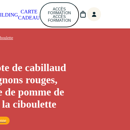
ACCÈS
CARTE
FORMATION
ILDING
ACCÈS
CADEAU
FORMATION
boulette
ote de cabillaud
gnons rouges,
e de pomme de
 la ciboulette
enne