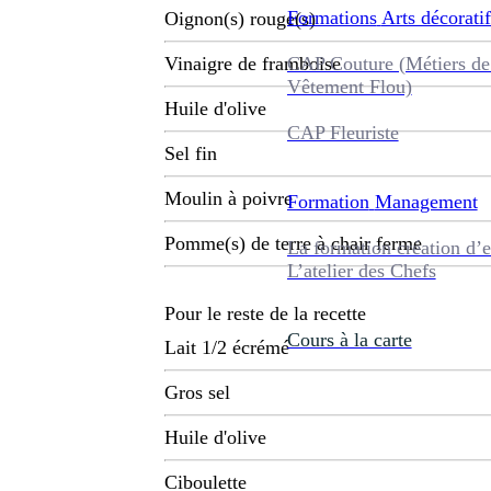
Formations
Arts décoratif
Oignon(s) rouge(s)
CAP Couture (Métiers de
Vinaigre de framboise
Vêtement Flou)
Huile d'olive
CAP Fleuriste
Sel fin
Moulin à poivre
Formation
Management
Pomme(s) de terre à chair ferme
La formation création d’e
L’atelier des Chefs
Pour le reste de la recette
Cours à la carte
Lait 1/2 écrémé
Gros sel
Huile d'olive
Ciboulette