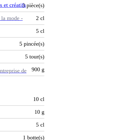
s et créatifs
3
pièce(s)
 la mode -
2
cl
5
cl
5
pincée(s)
5
tour(s)
900
g
ntreprise de
10
cl
10
g
5
cl
1
botte(s)