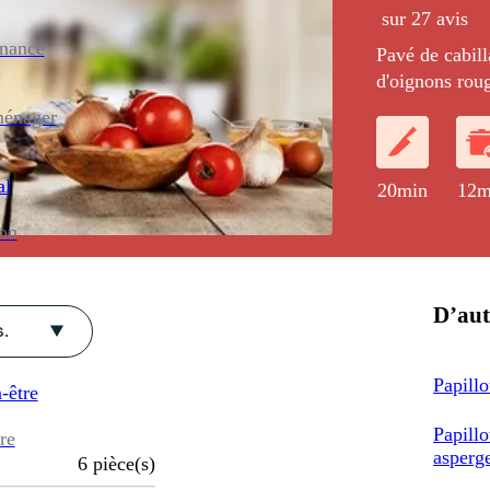
sur 27 avis
enance
Pavé de cabill
d'oignons roug
accompagné d'
ménager
ciboulette.
al
20min
12m
ion
D’aut
.
Papillo
-être
Papillo
re
asperg
6
pièce(s)