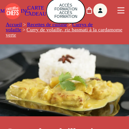
ACCÈS
CARTE
FORMATION
AMBUILDING
ACCÈS
CADEAU
FORMATION
Accueil
>
Recettes de cuisine
>
Currys de
volaille
>
Curry de volaille, riz basmati à la cardamome
verte