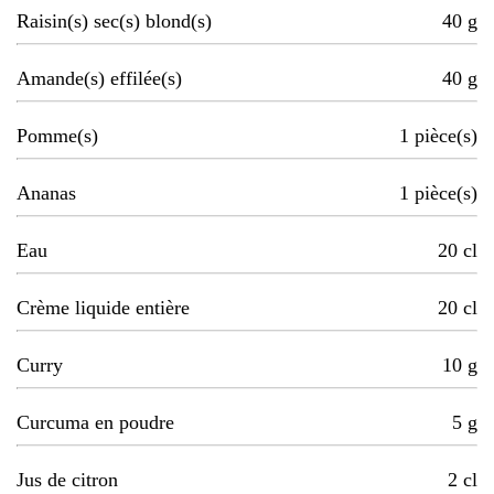
Raisin(s) sec(s) blond(s)
40
g
Amande(s) effilée(s)
40
g
Pomme(s)
1
pièce(s)
Ananas
1
pièce(s)
Eau
20
cl
Crème liquide entière
20
cl
Curry
10
g
Curcuma en poudre
5
g
Jus de citron
2
cl