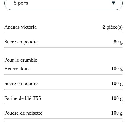
6 pers.
Ananas victoria
2
pièce(s)
Sucre en poudre
80
g
Pour le crumble
Beurre doux
100
g
Sucre en poudre
100
g
Farine de blé T55
100
g
Poudre de noisette
100
g