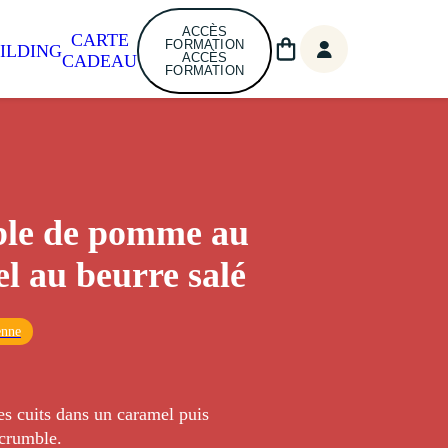
ACCÈS
CARTE
FORMATION
ILDING
ACCÈS
CADEAU
FORMATION
le de pomme au
l au beurre salé
enne
 cuits dans un caramel puis
 crumble.