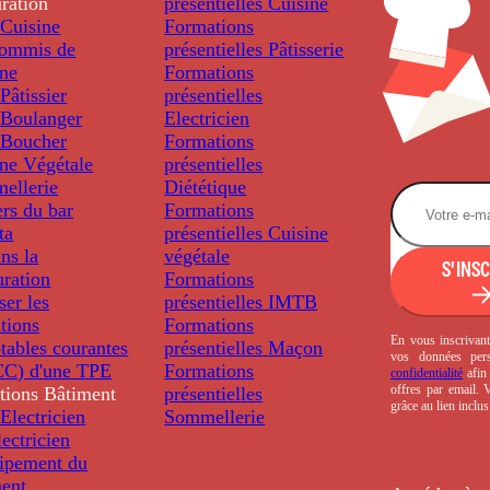
ration
présentielles
Cuisine
Cuisine
Formations
ommis de
présentielles
Pâtisserie
ine
Formations
âtissier
présentielles
Boulanger
Electricien
Boucher
Formations
ine Végétale
présentielles
ellerie
Diététique
rs du bar
Formations
ta
présentielles
Cuisine
ns la
végétale
S'INS
uration
Formations
ser les
présentielles
IMTB
tions
Formations
En vous inscrivant
tables courantes
présentielles
Maçon
vos données per
C) d'une TPE
Formations
confidentialité
afin 
offres par email.
tions
Bâtiment
présentielles
grâce au lien inclu
Electricien
Sommellerie
ectricien
uipement du
ment