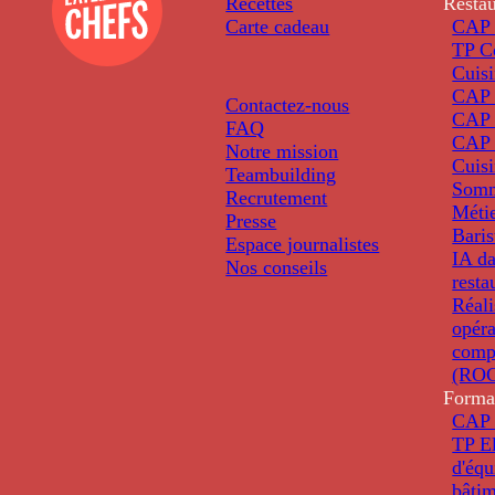
Recettes
Restau
Carte cadeau
CAP 
TP C
Cuis
CAP P
Contactez-nous
CAP 
FAQ
CAP 
Notre mission
Cuis
Teambuilding
Somm
Recrutement
Métie
Presse
Baris
Espace journalistes
IA da
Nos conseils
resta
Réali
opéra
comp
(ROC
Forma
CAP 
TP El
d'éq
bâti