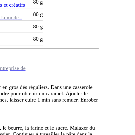
80
g
s et créatifs
80
g
 la mode -
80
g
80
g
ntreprise de
r en gros dés réguliers. Dans une casserole
fondre pour obtenir un caramel. Ajouter le
es, laisser cuire 1 min sans remuer. Enrober
 le beurre, la farine et le sucre. Malaxer du
sier. Continuer à travailler la pâte dans la