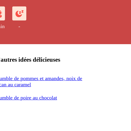
in
-
autres idées délicieuses
umble de pommes et amandes, noix de
can au caramel
umble de poire au chocolat