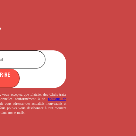
CRIRE
, vous acceptez que L’atelier des Chefs traite
sonnelles conformément à sa
politique de
de vous adresser des actualités, nouveautés et
 Vous pouvez vous désabonner à tout moment
s dans nos e-mails.