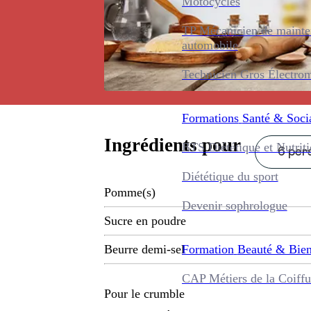
Motocycles
TP Mécanicien de maint
automobile
Technicien Gros Électro
Formations
Santé & Soci
Ingrédients pour
BTS Diététique et Nutrit
6 pers
Diététique du sport
Pomme(s)
Devenir sophrologue
Sucre en poudre
Formation
Beauté & Bien
Beurre demi-sel
CAP Métiers de la Coiffu
Pour le crumble