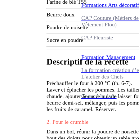
Farine de blé T55
Formations
Arts décoratif
Beurre doux
CAP Couture (Métiers de
Vêtement Flou)
Poudre de noisette
CAP Fleuriste
Sucre en poudre
Formation
Management
Descriptif de la recette
La formation création d’e
L’atelier des Chefs
Préchauffer le four à 200 °C (th. 6-7).
Laver et éplucher les pommes. Les taille
Cours à la carte
chaude, ajouter le sucre puis le laisser 
beurre demi-sel, mélanger, puis les pomm
les fruits de caramel. Réserver.
2
.
Pour le crumble
Dans un bol, réunir la poudre de noisette,
bout des doigts pour obtenir un sable gros