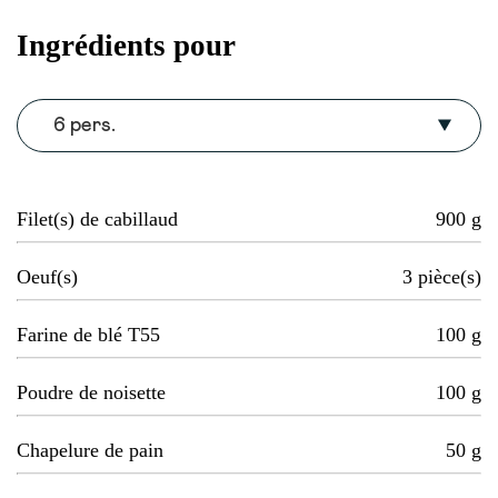
Ingrédients pour
6 pers.
Filet(s) de cabillaud
900
g
Oeuf(s)
3
pièce(s)
Farine de blé T55
100
g
Poudre de noisette
100
g
Chapelure de pain
50
g