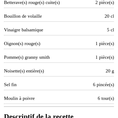
Betterave(s) rouge(s) cuite(s)
2
pièce(s)
Bouillon de volaille
20
cl
Vinaigre balsamique
5
cl
Oignon(s) rouge(s)
1
pièce(s)
Pomme(s) granny smith
1
pièce(s)
Noisette(s) entière(s)
20
g
Sel fin
6
pincée(s)
Moulin à poivre
6
tour(s)
Descriptif de la recette