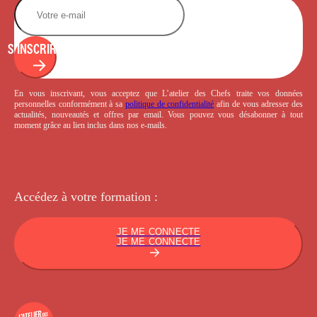
S'INSCRIRE
En vous inscrivant, vous acceptez que L’atelier des Chefs traite vos données
personnelles conformément à sa
politique de confidentialité
afin de vous adresser des
actualités, nouveautés et offres par email. Vous pouvez vous désabonner à tout
moment grâce au lien inclus dans nos e-mails.
Accédez à votre
formation :
JE ME CONNECTE
JE ME CONNECTE