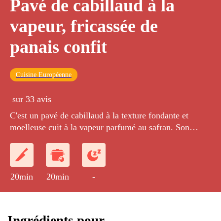
Pavé de cabillaud à la
vapeur, fricassée de
panais confit
Cuisine Européenne
sur 33 avis
C'est un pavé de cabillaud à la texture fondante et
moelleuse cuit à la vapeur parfumé au safran. Son
accompagnement ? Du panais grillé puis confit c'est
une variété de carotte sauvage au gout brut, parsemé de
cerfeuil frais pour le côté fraîcheur.
20min
20min
-
Ingrédients pour