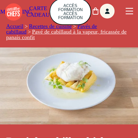
ACCÈS
CARTE
FORMATION
AMBUILDING
ACCÈS
CADEAU
FORMATION
Accueil
>
Recettes de cuisine
>
Pavés de
cabillaud
>
Pavé de cabillaud à la vapeur, fricassée de
panais confit