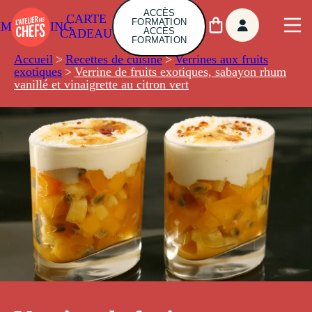
ACCÈS
CARTE
FORMATION
AMBUILDING
ACCÈS
CADEAU
FORMATION
Accueil
>
Recettes de cuisine
>
Verrines aux fruits
exotiques
>
Verrine de fruits exotiques, sabayon rhum
vanillé et vinaigrette au citron vert