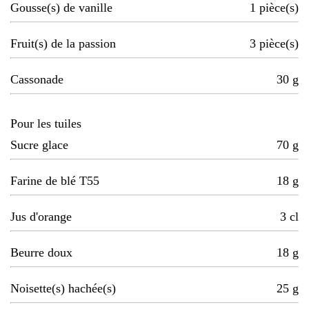
Gousse(s) de vanille
1
pièce(s)
Fruit(s) de la passion
3
pièce(s)
Cassonade
30
g
Pour les tuiles
Sucre glace
70
g
Farine de blé T55
18
g
Jus d'orange
3
cl
Beurre doux
18
g
Noisette(s) hachée(s)
25
g