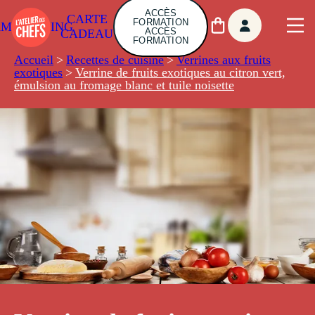
ACCÈS
CARTE
FORMATION
AMBUILDING
ACCÈS
CADEAU
FORMATION
Accueil
>
Recettes de cuisine
>
Verrines aux fruits
exotiques
>
Verrine de fruits exotiques au citron vert,
émulsion au fromage blanc et tuile noisette