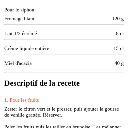
Pour le siphon
Fromage blanc
120
g
Lait 1/2 écrémé
8
cl
Crème liquide entière
15
cl
Miel d'acacia
40
g
Descriptif de la recette
1
.
Pour les fruits
Zester le citron vert et le presser, puis ajouter la gousse
de vanille grattée. Réserver.
Peler les fruits puis les tailler en brunoise. Les mélanger