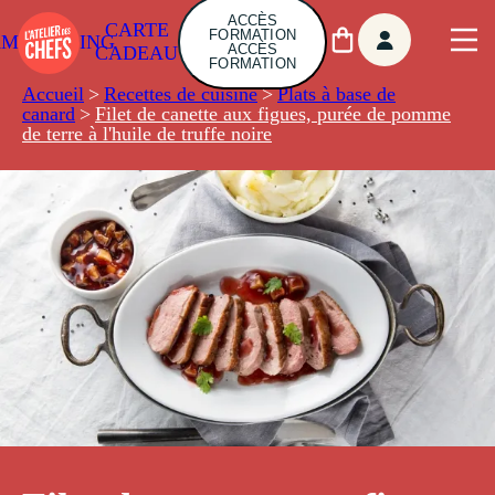
ACCÈS
CARTE
FORMATION
AMBUILDING
ACCÈS
CADEAU
FORMATION
Accueil
>
Recettes de cuisine
>
Plats à base de
canard
>
Filet de canette aux figues, purée de pomme
de terre à l'huile de truffe noire