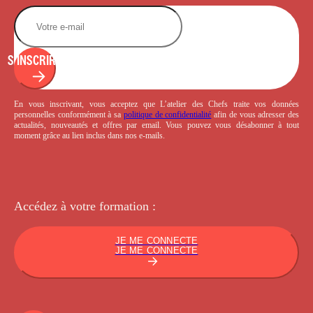
S'INSCRIRE
En vous inscrivant, vous acceptez que L’atelier des Chefs traite vos données
personnelles conformément à sa
politique de confidentialité
afin de vous adresser des
actualités, nouveautés et offres par email. Vous pouvez vous désabonner à tout
moment grâce au lien inclus dans nos e-mails.
Accédez à votre
formation :
JE ME CONNECTE
JE ME CONNECTE