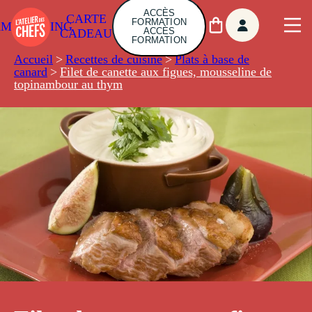
ACCÈS
CARTE
FORMATION
AMBUILDING
ACCÈS
CADEAU
FORMATION
Accueil
>
Recettes de cuisine
>
Plats à base de
canard
>
Filet de canette aux figues, mousseline de
topinambour au thym