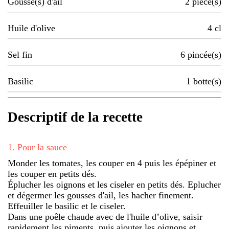
Gousse(s) d'ail
2
pièce(s)
Huile d'olive
4
cl
Sel fin
6
pincée(s)
Basilic
1
botte(s)
Descriptif de la recette
1
.
Pour la sauce
Monder les tomates, les couper en 4 puis les épépiner et
les couper en petits dés.
Éplucher les oignons et les ciseler en petits dés. Eplucher
et dégermer les gousses d'ail, les hacher finement.
Effeuiller le basilic et le ciseler.
Dans une poêle chaude avec de l'huile d’olive, saisir
rapidement les piments, puis ajouter les oignons et