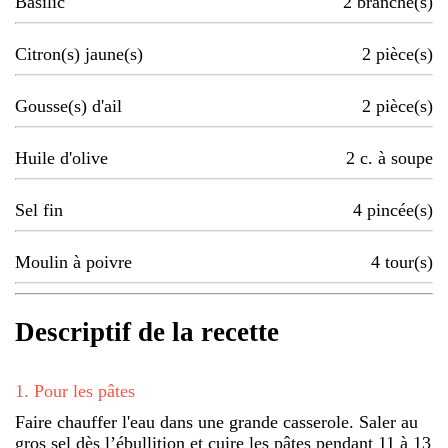
Basilic
2
branche(s)
Citron(s) jaune(s)
2
pièce(s)
Gousse(s) d'ail
2
pièce(s)
Huile d'olive
2
c. à soupe
Sel fin
4
pincée(s)
Moulin à poivre
4
tour(s)
Descriptif de la recette
1
.
Pour les pâtes
Faire chauffer l'eau dans une grande casserole. Saler au
gros sel dès l’ébullition et cuire les pâtes pendant 11 à 13