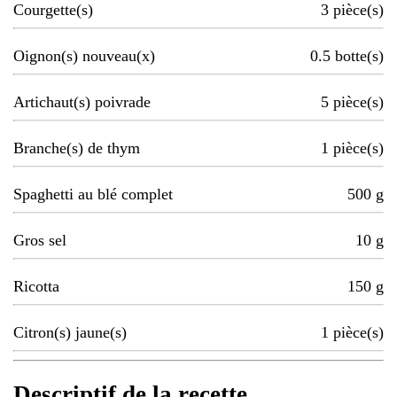
Courgette(s)
3
pièce(s)
Oignon(s) nouveau(x)
0.5
botte(s)
Artichaut(s) poivrade
5
pièce(s)
Branche(s) de thym
1
pièce(s)
Spaghetti au blé complet
500
g
Gros sel
10
g
Ricotta
150
g
Citron(s) jaune(s)
1
pièce(s)
Descriptif de la recette