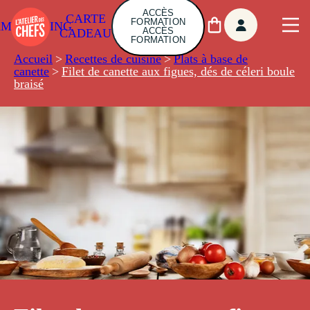
ACCÈS
CARTE
FORMATION
AMBUILDING
ACCÈS
CADEAU
FORMATION
Accueil
>
Recettes de cuisine
>
Plats à base de
canette
>
Filet de canette aux figues, dés de céleri boule
braisé