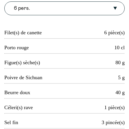
6 pers.
Filet(s) de canette
6
pièce(s)
Porto rouge
10
cl
Figue(s) sèche(s)
80
g
Poivre de Sichuan
5
g
Beurre doux
40
g
Céleri(s) rave
1
pièce(s)
Sel fin
3
pincée(s)