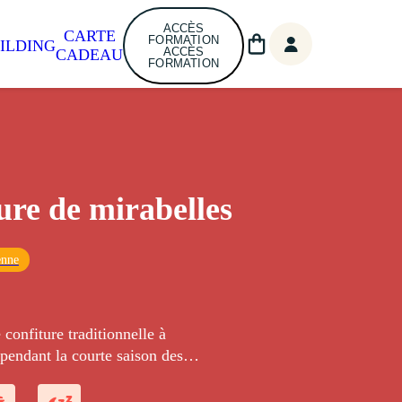
ACCÈS
CARTE
FORMATION
ILDING
ACCÈS
CADEAU
FORMATION
ure de mirabelles
enne
 confiture traditionnelle à
pendant la courte saison des