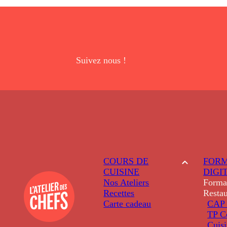
Suivez nous !
COURS DE
FORM
CUISINE
DIGI
Nos Ateliers
Forma
Recettes
Restau
Carte cadeau
CAP 
TP C
Cuis