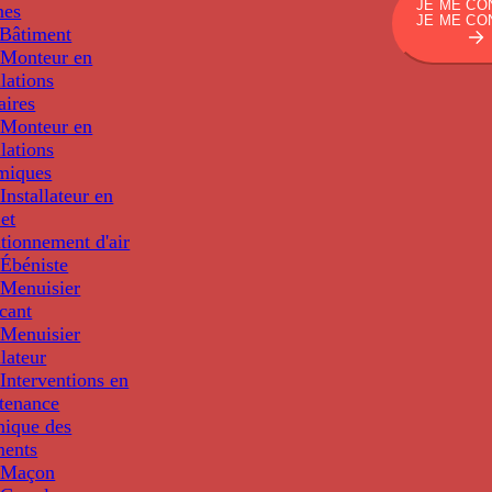
JE ME CO
nes
JE ME CO
Bâtiment
Monteur en
llations
aires
Monteur en
llations
miques
nstallateur en
 et
tionnement d'air
Ébéniste
Menuisier
cant
Menuisier
llateur
Interventions en
tenance
nique des
ments
 Maçon