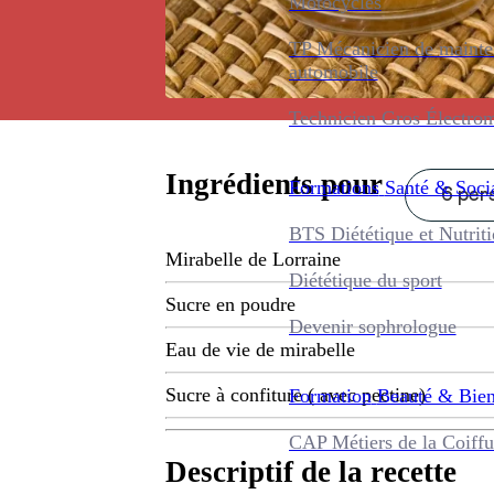
Motocycles
TP Mécanicien de maint
automobile
Technicien Gros Électro
Ingrédients pour
Formations
Santé & Soci
6 pers
BTS Diététique et Nutrit
Mirabelle de Lorraine
Diététique du sport
Sucre en poudre
Devenir sophrologue
Eau de vie de mirabelle
Sucre à confiture ( avec pectine)
Formation
Beauté & Bien
CAP Métiers de la Coiffu
Descriptif de la recette