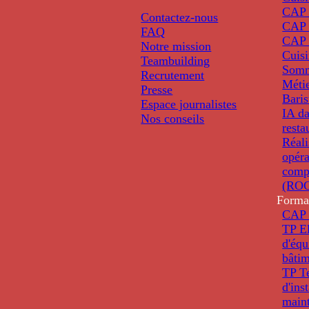
CAP P
Contactez-nous
CAP 
FAQ
CAP 
Notre mission
Cuis
Teambuilding
Somm
Recrutement
Métie
Presse
Baris
Espace journalistes
IA da
Nos conseils
resta
Réali
opéra
comp
(ROC
Forma
CAP 
TP El
d'éq
bâti
TP T
d'ins
main