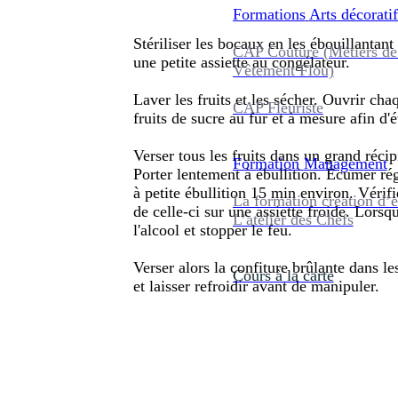
Formations
Arts décoratif
Stériliser les bocaux en les ébouillantant
CAP Couture (Métiers de
une petite assiette au congélateur.
Vêtement Flou)
Laver les fruits et les sécher. Ouvrir cha
CAP Fleuriste
fruits de sucre au fur et à mesure afin d'é
Verser tous les fruits dans un grand récipi
Formation
Management
Porter lentement à ébullition. Écumer rég
à petite ébullition 15 min environ. Vérifi
La formation création d’e
de celle-ci sur une assiette froide. Lorsq
L’atelier des Chefs
l'alcool et stopper le feu.
Verser alors la confiture brûlante dans 
Cours à la carte
et laisser refroidir avant de manipuler.