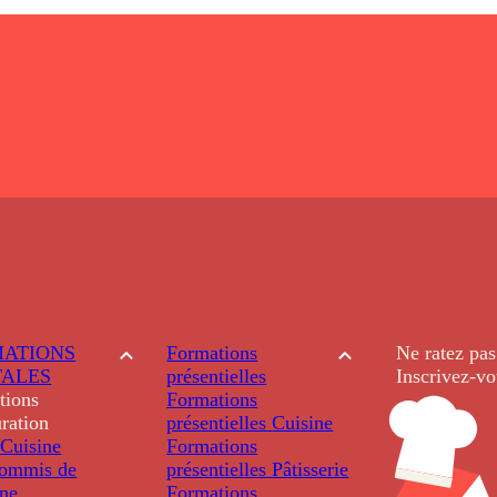
ATIONS
Formations
Ne ratez pas
TALES
présentielles
Inscrivez-vo
tions
Formations
ration
présentielles
Cuisine
Cuisine
Formations
ommis de
présentielles
Pâtisserie
ine
Formations