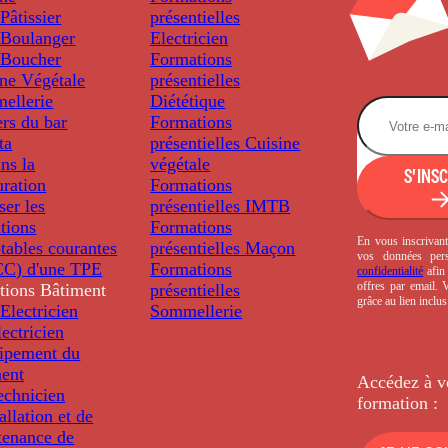
âtissier
présentielles
Boulanger
Electricien
Boucher
Formations
ine Végétale
présentielles
ellerie
Diététique
rs du bar
Formations
ta
présentielles
Cuisine
ns la
végétale
S'INS
uration
Formations
ser les
présentielles
IMTB
tions
Formations
En vous inscrivant
tables courantes
présentielles
Maçon
vos données per
C) d'une TPE
Formations
confidentialité
afin 
offres par email.
tions
Bâtiment
présentielles
grâce au lien inclu
Electricien
Sommellerie
ectricien
uipement du
ment
Accédez à v
echnicien
formation :
tallation et de
tenance de