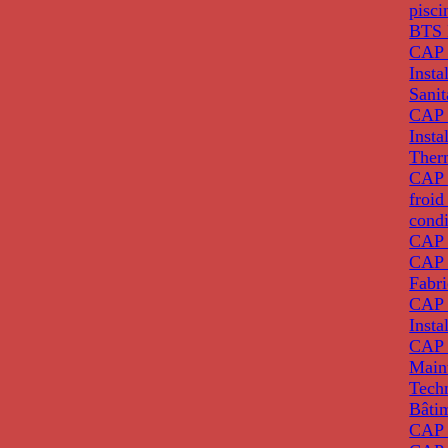
pisci
BTS 
CAP 
Insta
Sanit
CAP 
Insta
Ther
CAP I
froid
condi
CAP 
CAP 
Fabri
CAP 
Insta
CAP 
Main
Tech
Bâti
CAP