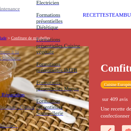
Electricien
intenance
Formations
RECETTES
TEAMBU
présentielles
Diététique
lade
>
Confiture de mirabelles
Formations
présentielles
Cuisine
ent à la
végétale
u bâtiment
Formations
Confit
présentielles
IMTB
Formations
Cuisine Europé
présentielles
Maçon
 Réparation
sur 409 avis
Formations
icules - Option
présentielles
Une recette de
Sommellerie
confectionner 
mirabelles.
icules -