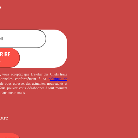
CRIRE
, vous acceptez que L’atelier des Chefs traite
sonnelles conformément à sa
politique de
de vous adresser des actualités, nouveautés et
 Vous pouvez vous désabonner à tout moment
s dans nos e-mails.
otre