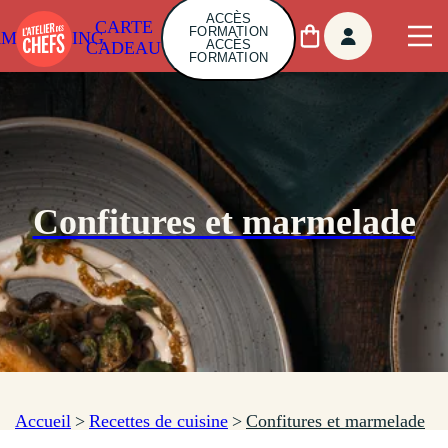
ACCÈS
CARTE
FORMATION
AMBUILDING
ACCÈS
CADEAU
FORMATION
Confitures et marmelade
Accueil
>
Recettes de cuisine
>
Confitures et marmelade