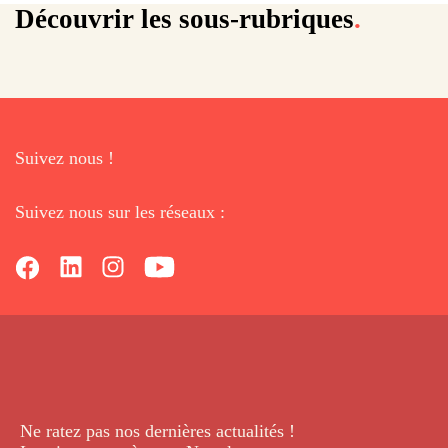
Confitures de cerises
Confitures d'abricots
Salades d'orange
Découvrir les sous-rubriques
.
Suivez nous !
Suivez nous sur les réseaux :
Ne ratez pas nos dernières
actualités !