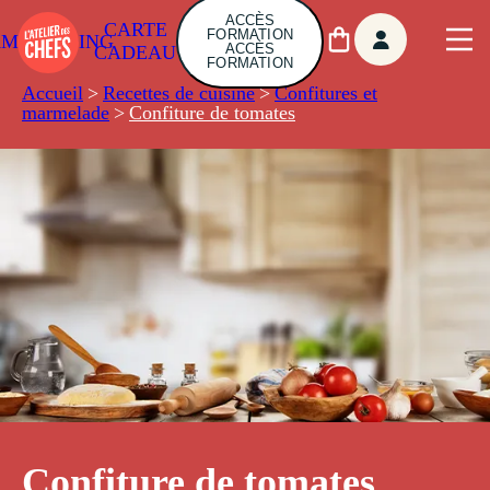
ACCÈS
CARTE
FORMATION
AMBUILDING
ACCÈS
CADEAU
FORMATION
Accueil
>
Recettes de cuisine
>
Confitures et
marmelade
>
Confiture de tomates
Confiture de tomates