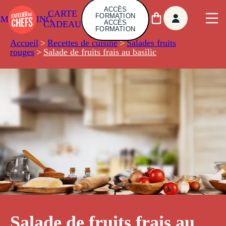
ACCÈS
CARTE
FORMATION
AMBUILDING
ACCÈS
CADEAU
FORMATION
Accueil
>
Recettes de cuisine
>
Salades fruits
rouges
>
Salade de fruits frais au basilic
Salade de fruits frais au