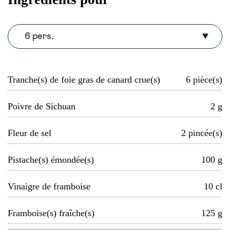
6 pers.
Tranche(s) de foie gras de canard crue(s)
6
pièce(s)
Poivre de Sichuan
2
g
Fleur de sel
2
pincée(s)
Pistache(s) émondée(s)
100
g
Vinaigre de framboise
10
cl
Framboise(s) fraîche(s)
125
g