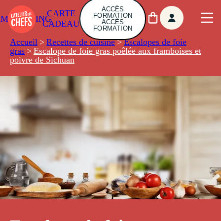
ACCÈS
CARTE
FORMATION
AMBUILDING
ACCÈS
CADEAU
FORMATION
Accueil
>
Recettes de cuisine
>
Escalopes de foie
gras
>
Escalope de foie gras poêlée aux framboises et
poivre de Sichuan