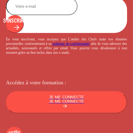
S'INSCRIRE
En vous inscrivant, vous acceptez que L’atelier des Chefs traite vos données
personnelles conformément à sa
politique de confidentialité
afin de vous adresser des
actualités, nouveautés et offres par email. Vous pouvez vous désabonner à tout
moment grâce au lien inclus dans nos e-mails.
Accédez à votre
formation :
JE ME CONNECTE
JE ME CONNECTE