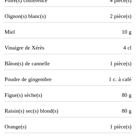
Poire(s) conférence
4
pièce(s)
Oignon(s) blanc(s)
2
pièce(s)
Miel
10
g
Vinaigre de Xérès
4
cl
Bâton(s) de cannelle
1
pièce(s)
Poudre de gingembre
1
c. à café
Figue(s) sèche(s)
80
g
Raisin(s) sec(s) blond(s)
80
g
Orange(s)
1
pièce(s)