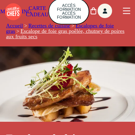
ACCÈS
CARTE
FORMATION
AMBUILDING
ACCÈS
CADEAU
FORMATION
Accueil
>
Recettes de cuisine
>
Escalopes de foie
gras
>
Escalope de foie gras poêlée, chutney de poires
aux fruits secs