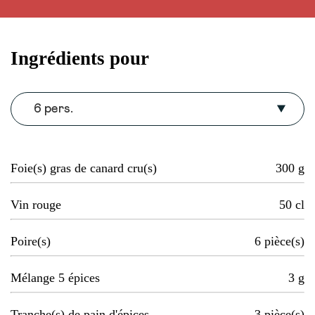
Ingrédients pour
6 pers.
Foie(s) gras de canard cru(s)
300
g
Vin rouge
50
cl
Poire(s)
6
pièce(s)
Mélange 5 épices
3
g
Tranche(s) de pain d'épices
3
pièce(s)