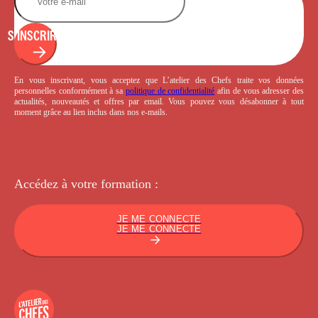
S'INSCRIRE
En vous inscrivant, vous acceptez que L’atelier des Chefs traite vos données
personnelles conformément à sa
politique de confidentialité
afin de vous adresser des
actualités, nouveautés et offres par email. Vous pouvez vous désabonner à tout
moment grâce au lien inclus dans nos e-mails.
Accédez à votre
formation :
JE ME CONNECTE
JE ME CONNECTE