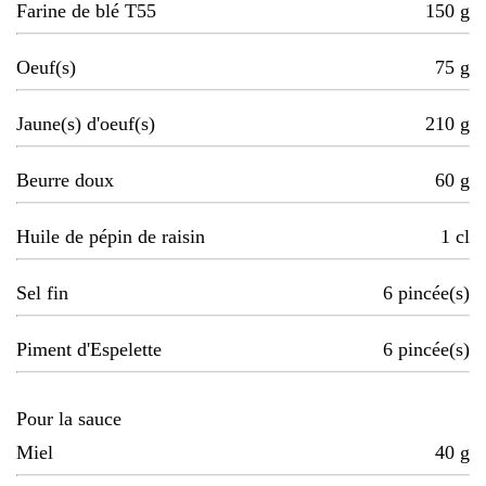
Farine de blé T55
150
g
Oeuf(s)
75
g
Jaune(s) d'oeuf(s)
210
g
Beurre doux
60
g
Huile de pépin de raisin
1
cl
Sel fin
6
pincée(s)
Piment d'Espelette
6
pincée(s)
Pour la sauce
Miel
40
g