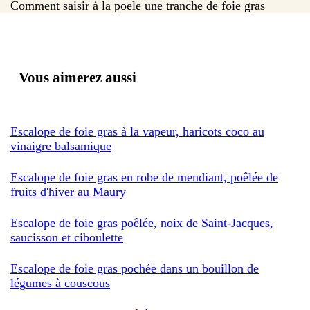
Comment saisir à la poele une tranche de foie gras
Vous aimerez aussi
Escalope de foie gras à la vapeur, haricots coco au
vinaigre balsamique
Escalope de foie gras en robe de mendiant, poêlée de
fruits d'hiver au Maury
Escalope de foie gras poêlée, noix de Saint-Jacques,
saucisson et ciboulette
Escalope de foie gras pochée dans un bouillon de
légumes à couscous