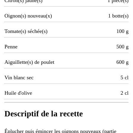
Citron(s) jaune(s)
1
pièce(s)
Oignon(s) nouveau(x)
1
botte(s)
Tomate(s) séchée(s)
100
g
Penne
500
g
Aiguillette(s) de poulet
600
g
Vin blanc sec
5
cl
Huile d'olive
2
cl
Descriptif de la recette
Éplucher puis émincer les oignons nouveaux (partie