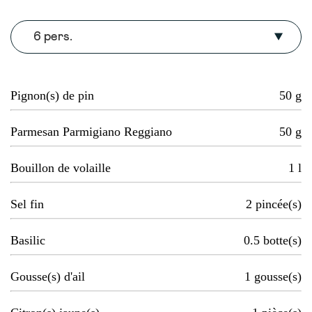
6 pers.
Pignon(s) de pin
50
g
Parmesan Parmigiano Reggiano
50
g
Bouillon de volaille
1
l
Sel fin
2
pincée(s)
Basilic
0.5
botte(s)
Gousse(s) d'ail
1
gousse(s)