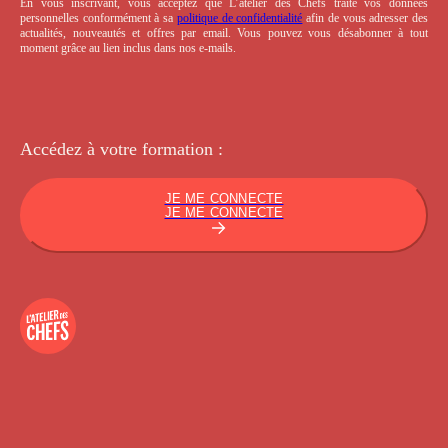
En vous inscrivant, vous acceptez que L’atelier des Chefs traite vos données
personnelles conformément à sa
politique de confidentialité
afin de vous adresser des
actualités, nouveautés et offres par email. Vous pouvez vous désabonner à tout
moment grâce au lien inclus dans nos e-mails.
Accédez à votre
formation :
JE ME CONNECTE
JE ME CONNECTE