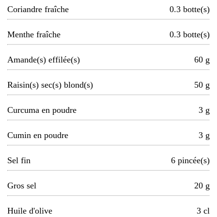
Coriandre fraîche
0.3
botte(s)
Menthe fraîche
0.3
botte(s)
Amande(s) effilée(s)
60
g
Raisin(s) sec(s) blond(s)
50
g
Curcuma en poudre
3
g
Cumin en poudre
3
g
Sel fin
6
pincée(s)
Gros sel
20
g
Huile d'olive
3
cl