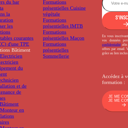
rs du bar
Formations
ta
présentielles
Cuisine
ns la
végétale
S'INS
uration
Formations
ser les
présentielles
IMTB
tions
Formations
En vous inscrivant
tables courantes
présentielles
Maçon
vos données per
C) d'une TPE
Formations
confidentialité
afin 
offres par email.
tions
Bâtiment
présentielles
grâce au lien inclu
Electricien
Sommellerie
ectricien
uipement du
ment
Accédez à v
echnicien
formation :
tallation et de
tenance de
JE ME CO
nes
JE ME CO
Bâtiment
Monteur en
llations
aires
Monteur en