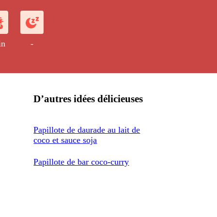
bâtonnets de carotte et des pousses de
té est apportée à la papillote grâce au
in
-
D’autres idées délicieuses
Papillote de daurade au lait de
coco et sauce soja
Papillote de bar coco-curry