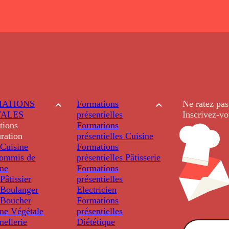
ATIONS
Formations
Ne ratez pas
TALES
présentielles
Inscrivez-vo
tions
Formations
ration
présentielles
Cuisine
Cuisine
Formations
ommis de
présentielles
Pâtisserie
ine
Formations
âtissier
présentielles
Boulanger
Electricien
Boucher
Formations
ine Végétale
présentielles
ellerie
Diététique