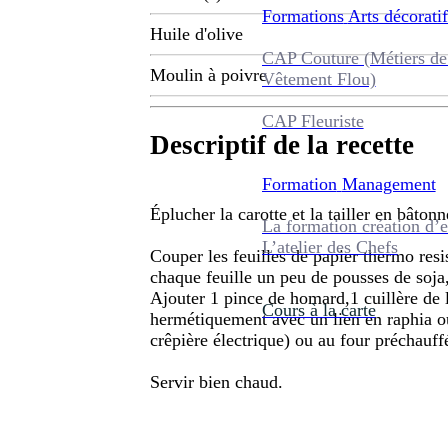
Formations
Arts décoratif
Huile d'olive
CAP Couture (Métiers de
Moulin à poivre
Vêtement Flou)
CAP Fleuriste
Descriptif de la recette
Formation
Management
Éplucher la carotte et la tailler en bâton
La formation création d’e
L’atelier des Chefs
Couper les feuilles de papier thermo resi
chaque feuille un peu de pousses de soja,
Ajouter 1 pince de homard,1 cuillère de la
Cours à la carte
hermétiquement avec un lien en raphia ou
crêpière électrique) ou au four préchauf
Servir bien chaud.