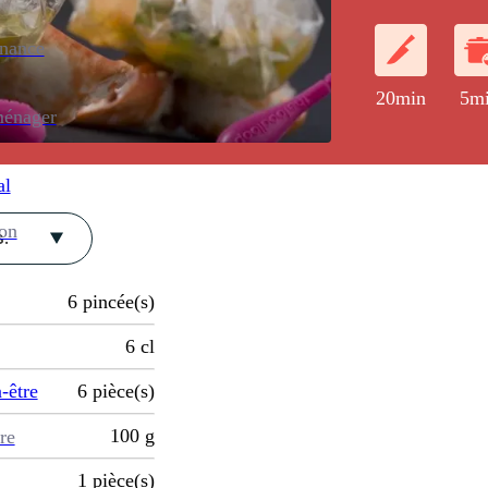
cuit avec des 
soja ; l'humidi
enance
lait de coco.
20min
5m
ménager
al
ion
.
6
pincée(s)
6
cl
-être
6
pièce(s)
100
g
re
1
pièce(s)