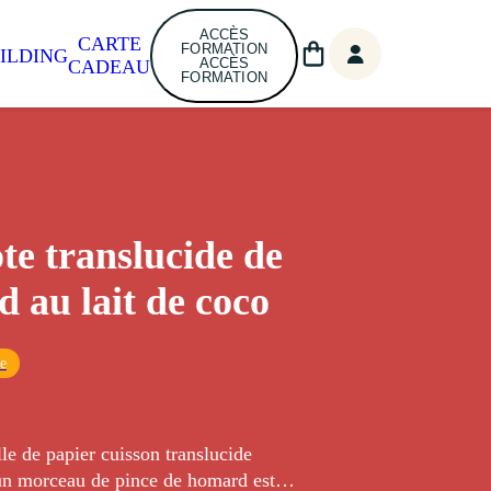
ACCÈS
CARTE
FORMATION
ILDING
ACCÈS
CADEAU
FORMATION
ote translucide de
 au lait de coco
ue
le de papier cuisson translucide
 un morceau de pince de homard est