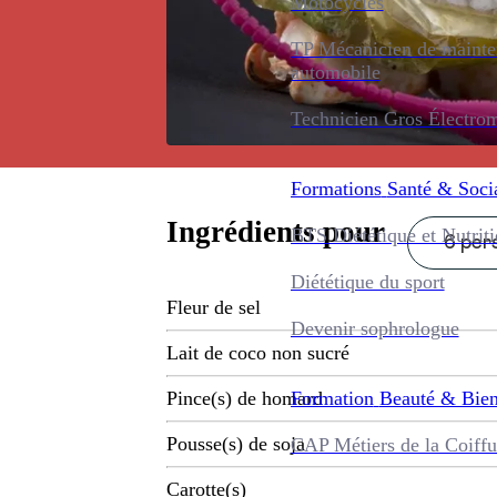
Motocycles
TP Mécanicien de maint
automobile
Technicien Gros Électro
Formations
Santé & Soci
Ingrédients pour
BTS Diététique et Nutrit
6 pers
Diététique du sport
Fleur de sel
Devenir sophrologue
Lait de coco non sucré
Formation
Beauté & Bien
Pince(s) de homard
Pousse(s) de soja
CAP Métiers de la Coiffu
Carotte(s)