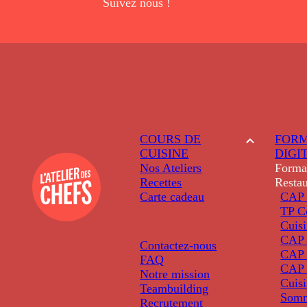
Suivez nous !
COURS DE
FORM
CUISINE
DIGI
Nos Ateliers
Forma
Recettes
Restau
Carte cadeau
CAP 
TP C
Cuis
CAP P
Contactez-nous
CAP 
FAQ
CAP 
Notre mission
Cuis
Teambuilding
Somm
Recrutement