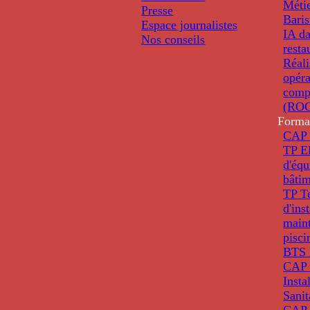
Métie
Presse
Baris
Espace journalistes
IA da
Nos conseils
resta
Réali
opéra
comp
(ROC
Forma
CAP 
TP El
d'éq
bâti
TP T
d'ins
main
pisci
BTS 
CAP 
Insta
Sanit
CAP 