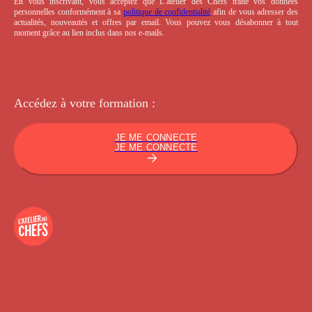
En vous inscrivant, vous acceptez que L’atelier des Chefs traite vos données
personnelles conformément à sa
politique de confidentialité
afin de vous adresser des
actualités, nouveautés et offres par email. Vous pouvez vous désabonner à tout
moment grâce au lien inclus dans nos e-mails.
Accédez à votre
formation :
JE ME CONNECTE
JE ME CONNECTE