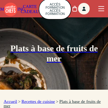
ACCÈS
CARTE
FORMATION
AMBUILDING
ACCÈS
CADEAU
FORMATION
Plats à base de fruits de
mer
Accueil
>
Recettes de cuisine
>
Plats à base de fruits de
mer