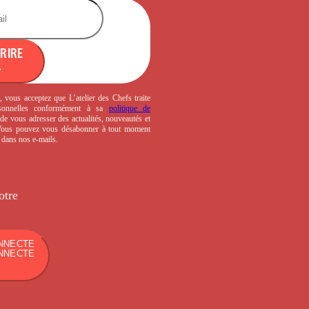
CRIRE
, vous acceptez que L’atelier des Chefs traite
sonnelles conformément à sa
politique de
de vous adresser des actualités, nouveautés et
 Vous pouvez vous désabonner à tout moment
s dans nos e-mails.
otre
NNECTE
NNECTE