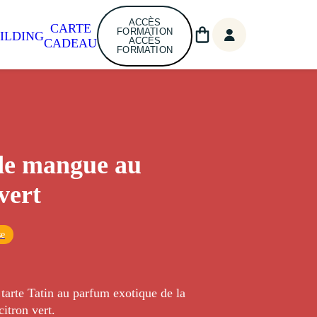
ACCÈS
CARTE
FORMATION
ILDING
ACCÈS
CADEAU
FORMATION
de mangue au
vert
se
 tarte Tatin au parfum exotique de la
itron vert.