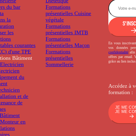
ellerie
Diététique
rs du bar
Formations
ta
présentielles
Cuisine
ns la
végétale
S'INS
uration
Formations
ser les
présentielles
IMTB
tions
Formations
En vous inscrivant
tables courantes
présentielles
Maçon
vos données per
C) d'une TPE
Formations
confidentialité
afin 
offres par email.
tions
Bâtiment
présentielles
grâce au lien inclu
Electricien
Sommellerie
ectricien
uipement du
ment
Accédez à v
echnicien
formation :
tallation et de
tenance de
JE ME CO
nes
JE ME CO
Bâtiment
Monteur en
llations
aires