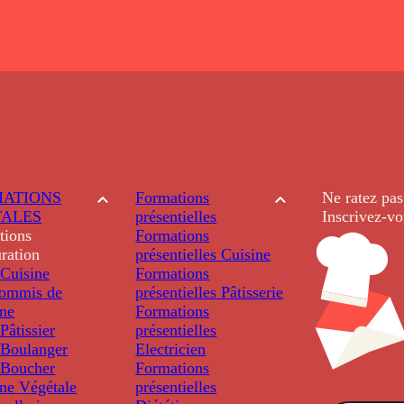
ATIONS
Formations
Ne ratez pas
TALES
présentielles
Inscrivez-vo
tions
Formations
ration
présentielles
Cuisine
Cuisine
Formations
ommis de
présentielles
Pâtisserie
ine
Formations
âtissier
présentielles
Boulanger
Electricien
Boucher
Formations
ine Végétale
présentielles