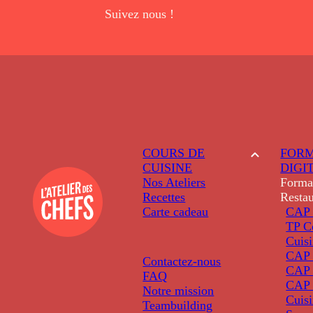
Suivez nous !
COURS DE
FORM
CUISINE
DIGI
Nos Ateliers
Forma
Recettes
Restau
Carte cadeau
CAP 
TP C
Cuis
CAP P
Contactez-nous
CAP 
FAQ
CAP 
Notre mission
Cuis
Teambuilding