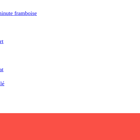
minute framboise
rt
at
lé