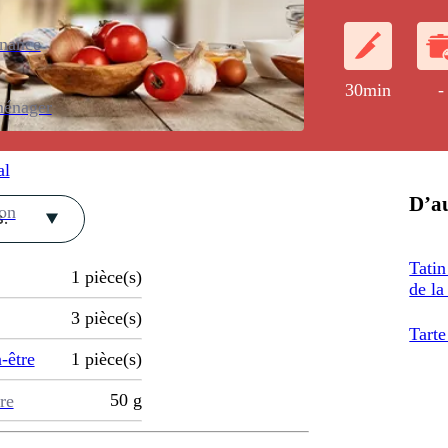
enance
30min
-
ménager
al
D’au
ion
.
Tatin
1
pièce(s)
de la
3
pièce(s)
Tarte
-être
1
pièce(s)
50
g
re