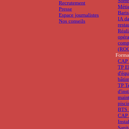
Somm
Recrutement
Métie
Presse
Baris
Espace journalistes
IA da
Nos conseils
resta
Réali
opéra
comp
(ROC
Forma
CAP 
TP El
d'éq
bâti
TP T
d'ins
main
pisci
BTS 
CAP 
Insta
Sanit