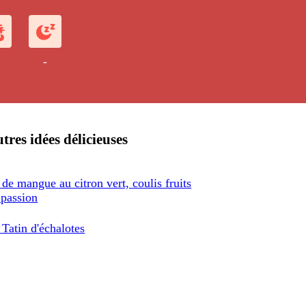
-
tres idées délicieuses
 de mangue au citron vert, coulis fruits
 passion
 Tatin d'échalotes