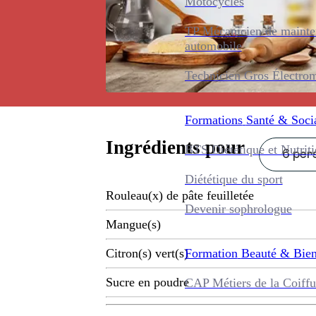
Motocycles
TP Mécanicien de maint
automobile
Technicien Gros Électro
Formations
Santé & Soci
Ingrédients pour
BTS Diététique et Nutrit
6 pers
Diététique du sport
Rouleau(x) de pâte feuilletée
Devenir sophrologue
Mangue(s)
Formation
Beauté & Bien
Citron(s) vert(s)
Sucre en poudre
CAP Métiers de la Coiffu