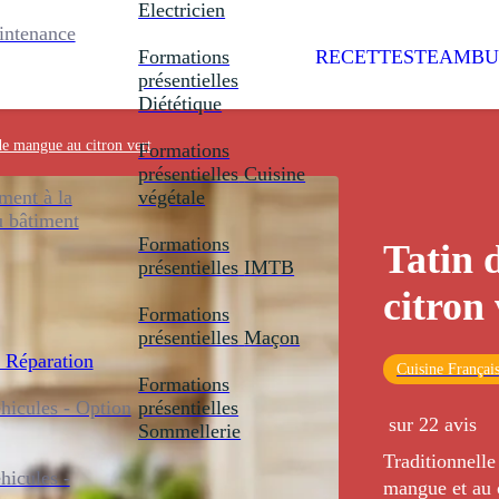
Electricien
intenance
Formations
RECETTES
TEAMBU
présentielles
Diététique
de mangue au citron vert
Formations
présentielles
Cuisine
ent à la
végétale
u bâtiment
Formations
Tatin 
présentielles
IMTB
citron 
Formations
présentielles
Maçon
 Réparation
Cuisine Françai
Formations
icules - Option
présentielles
sur 22 avis
Sommellerie
Traditionnelle
icules -
mangue et au c