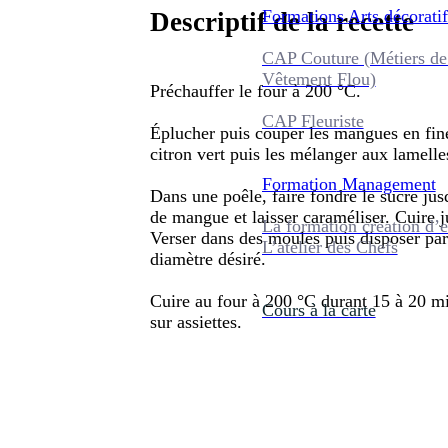
Formations
Arts décoratif
Descriptif de la recette
CAP Couture (Métiers de
Vêtement Flou)
Préchauffer le four à 200 °C.
CAP Fleuriste
Éplucher puis couper les mangues en fines
citron vert puis les mélanger aux lamell
Formation
Management
Dans une poêle, faire fondre le sucre jus
de mangue et laisser caraméliser. Cuire ju
La formation création d’e
Verser dans des moules puis disposer par-
L’atelier des Chefs
diamètre désiré.
Cuire au four à 200 °C durant 15 à 20 min
Cours à la carte
sur assiettes.